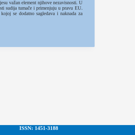
 jesu važan element njihove nezavisnosti. U
sti sudija tumače i primenjuju u pravu EU.
kojoj se dodatno sagledava i naknada za
ISSN: 1451-3188