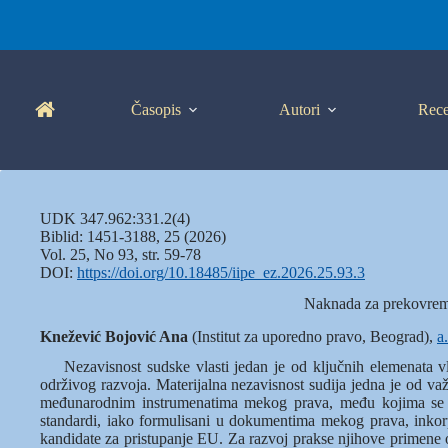
Skip
to
content
Časopis
Autori
Rece
UDK 347.962:331.2(4)
Biblid: 1451‑3188, 25 (2026)
Vol. 25, No 93, str. 59-78
DOI:
https://doi.org/10.18485/iipe_ez.2026.25.93.3
Naknada za prekovreme
Knežević Bojović Ana
(Institut za uporedno pravo, Beograd),
a
Nezavisnost sudske vlasti jedan je od ključnih elemenata 
održivog razvoja. Materijalna nezavisnost sudija jedna je od važ
međunarodnim instrumenatima mekog prava, među kojima se kao
standardi, iako formulisani u dokumentima mekog prava, inkorp
kandidate za pristupanje EU. Za razvoj prakse njihove primene 