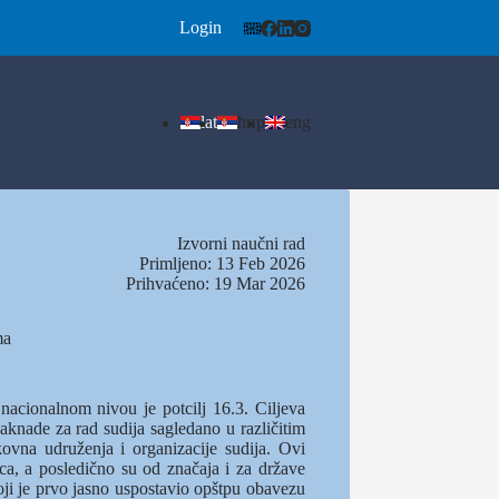
Login
lat
ћир
eng
Izvorni naučni rad
Primljeno: 13 Feb 2026
Prihvaćeno: 19 Mar 2026
ma
acionalnom nivou je potcilj 16.3. Ciljeva
naknade za rad sudija sagledano u različitim
vna udruženja i organizacije sudija. Ovi
ca, a posledično su od značaja i za države
ji je prvo jasno uspostavio opštpu obavezu