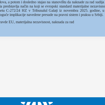
ova, a potom i dosledno stajao na stanovištu da naknade za rad sudija
redstavlja način na koji se evropski standard materijalne nezavisno
etu C‐272/24 HZ v Tribunalul Galați iz novembra 2025. godine, u 
guće implikacije navedene presude na pravni sistem i praksu u Srbiji.
pravde EU, materijalna nezavisnost, naknada za rad