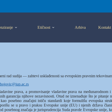
nziranje
Etičnost
Arhiva
Kontakt
ni rad sudija — zahtevi usklađenosti sa evropskim pravnim tekovina
.bojovic@iup.ac.rs
vladavine prava, a promovisanje vladavine prava na međunarodnom i n
nih garancija njihove nezavisnosti. Otud ne iznenađuje što je pitanje 
 posebno značajni ističu standardi koje formulišu evropska struko
orišu se u pravo i praksu Evropske unije (EU) i njenih država člani
od posebnog značaja je jurisprudencija Suda pravde Evropske unije, ko