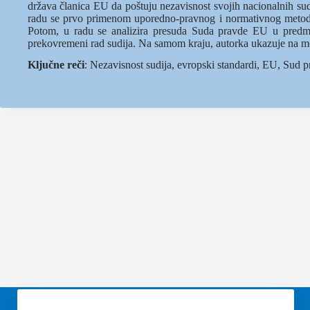
država članica EU da poštuju nezavisnost svojih nacionalnih sud
radu se prvo primenom uporedno-pravnog i normativnog metoda p
Potom, u radu se analizira presuda Suda pravde EU u predm
prekovremeni rad sudija. Na samom kraju, autorka ukazuje na mo
Ključne reči
: Nezavisnost sudija, evropski standardi, EU, Sud 