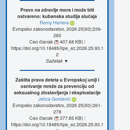
Pravo na zdravlje mora i može biti
ostvareno: kubanska studija slučaja
Remy Herrera
Evropsko zakonodavstvo, 2026 25(93):239-
260
Ceo članak (
407.68 KB)
⁝
https://doi.org/10.18485/iipe_ez.2026.25.93.1
2
Sažetak ▼
Zaštita prava deteta u Evropskoj uniji i
osnivanje mreže za prevenciju od
seksualnog zlostavljanja i eksploatacije
Jelica Gordanić
Evropsko zakonodavstvo, 2026 25(93):261-
278
Ceo članak (
377.85 KB)
⁝
https://doi.org/10.18485/iipe_ez.2026.25.93.1