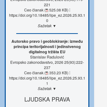
221
Ceo članak (
525.08 KB)
⁝
https://doi.org/10.18485/iipe_ez.2026.25.93.1
0
Sažetak ▼
Autorsko pravo i geoblokiranje: između
principa teritorijalnosti i jedinstvenog
digitalnog tržišta EU
Stanislav Radulović
Evropsko zakonodavstvo, 2026 25(93):222-
237
Ceo članak (
353.23 KB)
⁝
https://doi.org/10.18485/iipe_ez.2026.25.93.1
1
Sažetak ▼
LJUDSKA PRAVA