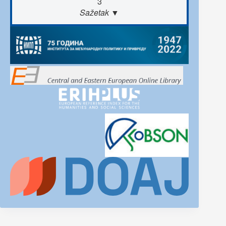
3
Sažetak ▼