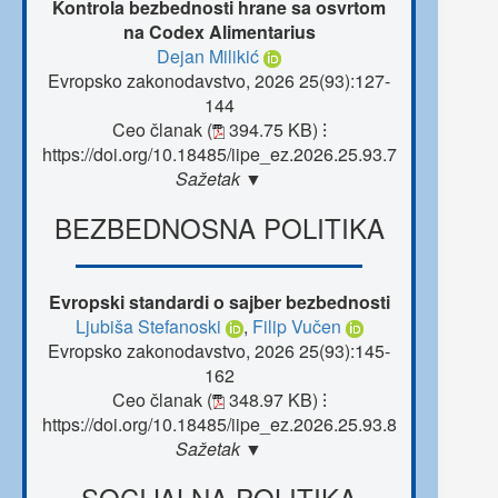
Kontrola bezbednosti hrane sa osvrtom
na Codex Alimentarius
Dejan Milikić
Evropsko zakonodavstvo, 2026 25(93):127-
144
Ceo članak (
394.75 KB)
⁝
https://doi.org/10.18485/iipe_ez.2026.25.93.7
Sažetak ▼
BEZBEDNOSNA POLITIKA
Evropski standardi o sajber bezbednosti
Ljubiša Stefanoski
,
Filip Vučen
Evropsko zakonodavstvo, 2026 25(93):145-
162
Ceo članak (
348.97 KB)
⁝
https://doi.org/10.18485/iipe_ez.2026.25.93.8
Sažetak ▼
SOCIJALNA POLITIKA