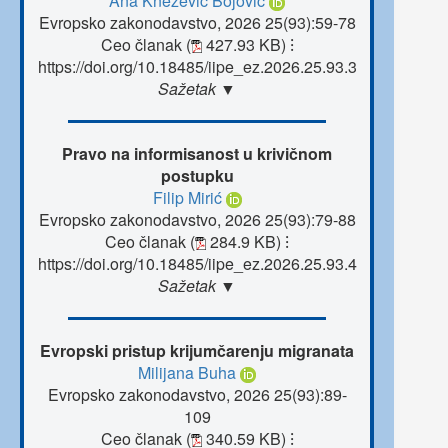
Ana Knežević Bojović
Evropsko zakonodavstvo, 2026 25(93):59-78
Ceo članak (
427.93 KB)
⁝
https://doi.org/10.18485/iipe_ez.2026.25.93.3
Sažetak ▼
Pravo na informisanost u krivičnom
postupku
Filip Mirić
Evropsko zakonodavstvo, 2026 25(93):79-88
Ceo članak (
284.9 KB)
⁝
https://doi.org/10.18485/iipe_ez.2026.25.93.4
Sažetak ▼
Evropski pristup krijumčarenju migranata
Milijana Buha
Evropsko zakonodavstvo, 2026 25(93):89-
109
Ceo članak (
340.59 KB)
⁝