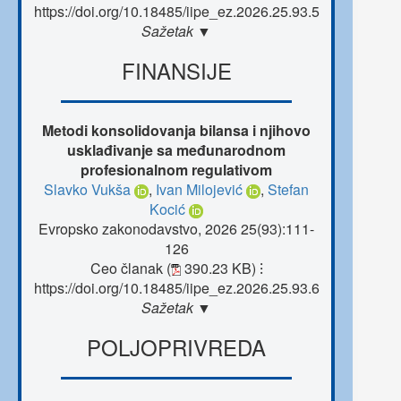
https://doi.org/10.18485/iipe_ez.2026.25.93.5
Sažetak ▼
FINANSIJE
Metodi konsolidovanja bilansa i njihovo
usklađivanje sa međunarodnom
profesionalnom regulativom
Slavko Vukša
,
Ivan Milojević
,
Stefan
Kocić
Evropsko zakonodavstvo, 2026 25(93):111-
126
Ceo članak (
390.23 KB)
⁝
https://doi.org/10.18485/iipe_ez.2026.25.93.6
Sažetak ▼
POLJOPRIVREDA