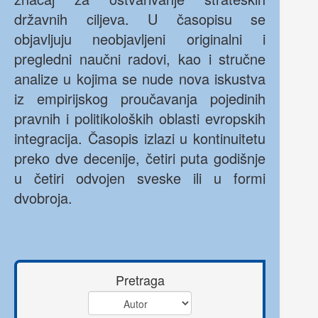
državnih ciljeva. U časopisu se
objavljuju neobjavljeni originalni i
pregledni naučni radovi, kao i stručne
analize u kojima se nude nova iskustva
iz empirijskog proučavanja pojedinih
pravnih i politikoloških oblasti evropskih
integracija. Časopis izlazi u kontinuitetu
preko dve decenije, četiri puta godišnje
u četiri odvojen sveske ili u formi
dvobroja.
Pretraga