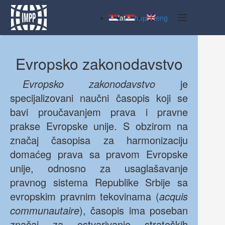
Skip
to
lat
ћир
eng
content
Evropsko zakonodavstvo
Evropsko zakonodavstvo
je
specijalizovani naučni časopis koji se
bavi proučavanjem prava i pravne
prakse Evropske unije. S obzirom na
značaj časopisa za harmonizaciju
domaćeg prava sa pravom Evropske
unije, odnosno za usaglašavanje
pravnog sistema Republike Srbije sa
evropskim pravnim tekovinama (
acquis
communautaire
), časopis ima poseban
značaj za ostvarivanje strateških