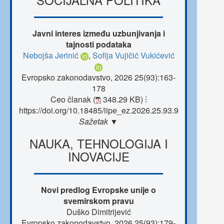
Javni interes između uzbunjivanja i
tajnosti podataka
Nebojša Jerinić
,
Sofija Vujičić Vukićević
Evropsko zakonodavstvo, 2026 25(93):163-
178
Ceo članak (
348.29 KB)
⁝
https://doi.org/10.18485/iipe_ez.2026.25.93.9
Sažetak ▼
NAUKA, TEHNOLOGIJA I
INOVACIJE
Novi predlog Evropske unije o
svemirskom pravu
Duško Dimitrijević
Evropsko zakonodavstvo, 2026 25(93):179-