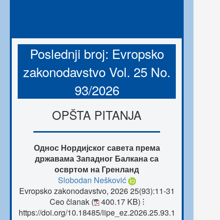
Poslednji broj: Evropsko
zakonodavstvo Vol. 25 No.
93/2026
OPŠTA PITANJA
Однос Нордијског савета према
државама Западног Балкана са
освртом на Гренланд
Slobodan Nešković
Evropsko zakonodavstvo, 2026 25(93):11-31
Ceo članak (
400.17 KB)
⁝
https://doi.org/10.18485/iipe_ez.2026.25.93.1