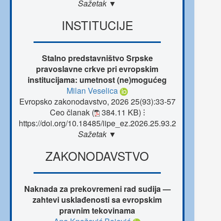
Sažetak ▼
INSTITUCIJE
Stalno predstavništvo Srpske
pravoslavne crkve pri evropskim
institucijama: umetnost (ne)mogućeg
Milan Veselica
Evropsko zakonodavstvo, 2026 25(93):33-57
Ceo članak (
384.11 KB)
⁝
https://doi.org/10.18485/iipe_ez.2026.25.93.2
Sažetak ▼
ZAKONODAVSTVO
Naknada za prekovremeni rad sudija —
zahtevi usklađenosti sa evropskim
pravnim tekovinama