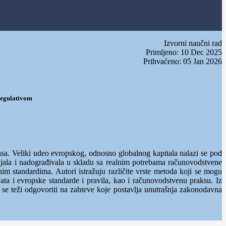
Izvorni naučni rad
Primljeno: 10 Dec 2025
Prihvaćeno: 05 Jan 2026
regulativom
nsa. Veliki udeo evropskog, odnosno globalnog kapitala nalazi se pod
jala i nadograđivala u skladu sa realnim potrebama računovodstvene
im standardima. Autori istražuju različite vrste metoda koji se mogu
ata i evropske standarde i pravila, kao i računovodstvenu praksu. Iz
a se teži odgovoriti na zahteve koje postavlja unutrašnja zakonodavna