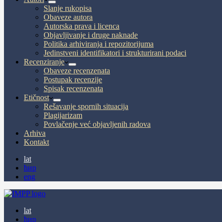
Slanje rukopisa
Obaveze autora
Autorska prava i licenca
Objavljivanje i druge naknade
Politika arhiviranja i repozitorijuma
Jedinstveni identifikatori i strukturirani podaci
Recenziranje
Obaveze recenzenata
Postupak recenzije
Spisak recenzenata
Etičnost
Rešavanje spornih situacija
Plagijarizam
Povlačenje već objavljenih radova
Arhiva
Kontakt
lat
ћир
eng
lat
ћир