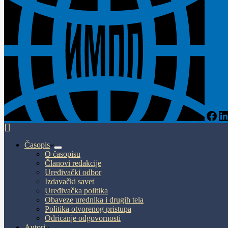
Časopis
O časopisu
Članovi redakcije
Uređivački odbor
Izdavački savet
Uređivačka politika
Obaveze urednika i drugih tela
Politika otvorenog pristupa
Odricanje odgovornosti
Autori