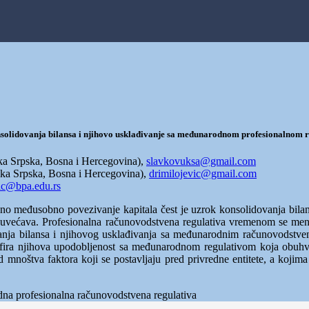
solidovanja bilansa i njihovo usklađivanje sa međunarodnom profesionalnom 
ika Srpska, Bosna i Hercegovina),
slavkovuksa@gmail.com
ika Srpska, Bosna i Hercegovina),
drimilojevic@gmail.com
cic@bpa.edu.rs
osno međusobno povezivanje kapitala čest je uzrok konsolidovanja bila
no uvećava. Profesionalna računovodstvena regulativa vremenom se men
dovanja bilansa i njihovog usklađivanja sa međunarodnim računovodstven
trofira njihova upodobljenost sa međunarodnom regulativom koja obuhv
 mnoštva faktora koji se postavljaju pred privredne entitete, a kojim
odna profesionalna računovodstvena regulativa