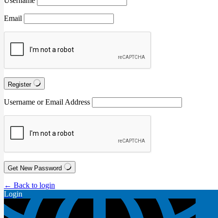
Username
Email
Register
Username or Email Address
Get New Password
← Back to login
Login