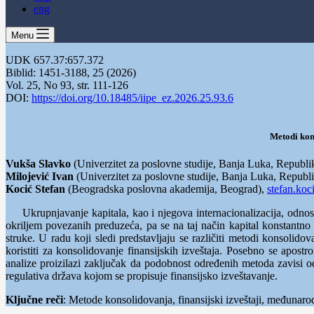
eng
Menu
UDK 657.37:657.372
Biblid: 1451‑3188, 25 (2026)
Vol. 25, No 93, str. 111-126
DOI:
https://doi.org/10.18485/iipe_ez.2026.25.93.6
Metodi kon
Vukša Slavko
(Univerzitet za poslovne studije, Banja Luka, Republ
Milojević
Ivan
(Univerzitet za poslovne studije, Banja Luka, Republ
Kocić
Stefan
(Beogradska poslovna akademija, Beograd),
stefan.ko
Ukrupnjavanje kapitala, kao i njegova internacionalizacija, odn
okriljem povezanih preduzeća, pa se na taj način kapital konstant
struke. U radu koji sledi predstavljaju se različiti metodi konsoli
koristiti za konsolidovanje finansijskih izveštaja. Posebno se apos
analize proizilazi zaključak da podobnost određenih metoda zavisi od
regulativa država kojom se propisuje finansijsko izveštavanje.
Ključne reči
: Metode konsolidovanja, finansijski izveštaji, međunar