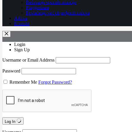
Rešavanje spornih situacija
Plagijarizam
Povlačenje već objavljenih radova
Arhiva
Kontakt
Login
Sign Up
Username or Email Address
Password
Remember Me
Forgot Password?
Log In