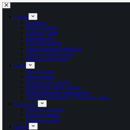
Skip
to
content
Časopis
O časopisu
Članovi redakcije
Uređivački odbor
Izdavački savet
Uređivačka politika
Obaveze urednika i drugih tela
Politika otvorenog pristupa
Odricanje odgovornosti
Autori
Slanje rukopisa
Obaveze autora
Autorska prava i licenca
Objavljivanje i druge naknade
Politika arhiviranja i repozitorijuma
Jedinstveni identifikatori i strukturirani podaci
Recenziranje
Obaveze recenzenata
Postupak recenzije
Spisak recenzenata
Etičnost