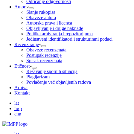
Odricanje odgovornosti
Autori
Slanje rukopisa
Obaveze autora
Autorska prava i licenca
Objavljivanje i druge naknade
Politika arhiviranja i repozitorijuma
Jedinstveni identifikatori i strukturirani podaci
Recenziranje
Obaveze recenzenata
Postupak recenzije
Spisak recenzenata
Etičnost
Rešavanje spornih situacija
Plagijarizam
Povlačenje već objavljenih radova
Arhiva
Kontakt
lat
ћир
eng