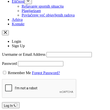
Etičnost
Rešavanje spornih situacija
Plagijarizam
Povlačenje već objavljenih radova
Arhiva
Kontakt
Login
Sign Up
Username or Email Address
Password
Remember Me
Forgot Password?
Log In