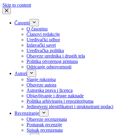
Skip to content
Časopis
O časopisu
Članovi redakcije
Uređivački odbor
Izdavački savet
Uređivačka politika
Obaveze urednika i drugih tela
Politika otvorenog pristupa
Odricanje odgovornosti
Autori
Slanje rukopisa
Obaveze autora
Autorska prava i licenca
Objavljivanje i druge naknade
Politika arhiviranja i repozitorijuma
Jedinstveni identifikatori i strukturirani podaci
Recenziranje
Obaveze recenzenata
Postupak recenzije
Spisak recenzenata