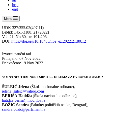
lat
ћир
eng
Menu
UDK 327:355.02(497.11)
Biblid: 1451-3188, 21 (2022)
Vol. 21, No 80, str. 191-208
DOI:
https://doi.org/10.18485/iipe_ez.2022.21.80.12
Izvorni naučni rad
Primljeno: 07 Nov 2022
Prihvaćeno: 19 Nov 2022
VOJNA NEUTRALNOST SRBIJE – DILEMA ZA EVROPSKU UNIJU?
ŠULEIĆ Jelena
(Škola nacionalne odbrane),
jelena_suleic@yahoo.com
BERIŠA
Hatidža
(Škola nacionalne odbrane),
hatidza.berisa@mod.gov.rs
BOŽIĆ
Sandra
(Fakultet političkih nauka, Beograd),
sandra.bozic@parlament.rs