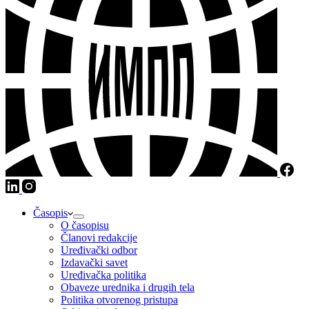
Časopis
O časopisu
Članovi redakcije
Uređivački odbor
Izdavački savet
Uređivačka politika
Obaveze urednika i drugih tela
Politika otvorenog pristupa