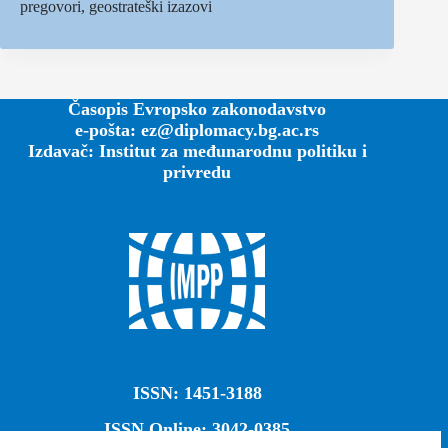
pregovori, geostrateški izazovi
Časopis Evropsko zakonodavstvo
e-pošta: ez@diplomacy.bg.ac.rs
Izdavač: Institut za međunarodnu politiku i
privredu
ISSN: 1451-3188
ISSN Online: 3042-0385