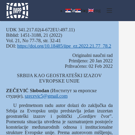
Skip
to
lat
ћир
eng
content
UDK 341.217.02(4-672EU:497.11)
Biblid: 1451-3188, 21 (2022)
Vol. 21, No 77-78, str. 32-41
DOI:
https://doi.org/10.18485/iipe_ez.2022.21.77_78.2
Originalni naučni rad
Primljeno: 20 Jan 2022
Prihvaćeno: 02 Feb 2022
SRBIJA KAO GEOSTRATEŠKI IZAZOV
EVROPSKE UNIJE
ZEČEVIĆ Slobodan
(Институт за европске
студије),
szecevic5@gmail.com
U predmetnom radu autor dolazi do zaključka da
Srbija za Evropsku uniju predstavlja jedan izuzetan
geostrateški izazov i politički „Gordijev čvor”.
Pomenuta situacija utvrđena je razmatranjem postojeće
konstelacije međunarodnih odnosa i institucionalne
strukture Evropske unije. Prema autorovom mišljenju,