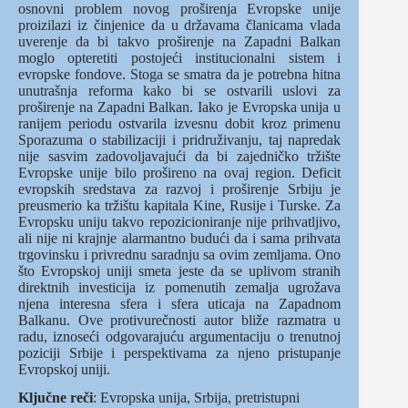
osnovni problem novog proširenja Evropske unije
proizilazi iz činjenice da u državama članicama vlada
uverenje da bi takvo proširenje na Zapadni Balkan
moglo opteretiti postojeći institucionalni sistem i
evropske fondove. Stoga se smatra da je potrebna hitna
unutrašnja reforma kako bi se ostvarili uslovi za
proširenje na Zapadni Balkan. Iako je Evropska unija u
ranijem periodu ostvarila izvesnu dobit kroz primenu
Sporazuma o stabilizaciji i pridruživanju, taj napredak
nije sasvim zadovoljavajući da bi zajedničko tržište
Evropske unije bilo prošireno na ovaj region. Deficit
evropskih sredstava za razvoj i proširenje Srbiju je
preusmerio ka tržištu kapitala Kine, Rusije i Turske. Za
Evropsku uniju takvo repozicioniranje nije prihvatljivo,
ali nije ni krajnje alarmantno budući da i sama prihvata
trgovinsku i privrednu saradnju sa ovim zemljama. Ono
što Evropskoj uniji smeta jeste da se uplivom stranih
direktnih investicija iz pomenutih zemalja ugrožava
njena interesna sfera i sfera uticaja na Zapadnom
Balkanu. Ove protivurečnosti autor bliže razmatra u
radu, iznoseći odgovarajuću argumentaciju o trenutnoj
poziciji Srbije i perspektivama za njeno pristupanje
Evropskoj uniji.
Ključne reči
: Evropska unija, Srbija, pretristupni