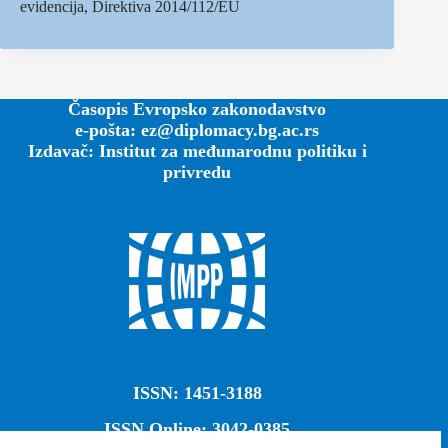
evidencija, Direktiva 2014/112/EU
Časopis Evropsko zakonodavstvo
e-pošta: ez@diplomacy.bg.ac.rs
Izdavač: Institut za međunarodnu politiku i
privredu
ISSN: 1451-3188
ISSN Online: 3042-0385