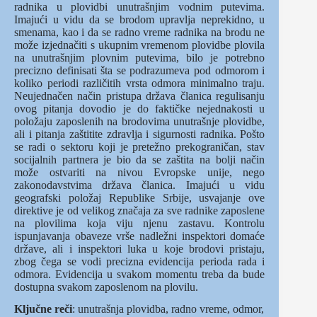
radnika u plovidbi unutrašnjim vodnim putevima.
Imajući u vidu da se brodom upravlja neprekidno, u
smenama, kao i da se radno vreme radnika na brodu ne
može izjednačiti s ukupnim vremenom plovidbe plovila
na unutrašnjim plovnim putevima, bilo je potrebno
precizno definisati šta se podrazumeva pod odmorom i
koliko periodi različitih vrsta odmora minimalno traju.
Neujednačen način pristupa država članica regulisanju
ovog pitanja dovodio je do faktičke nejednakosti u
položaju zaposlenih na brodovima unutrašnje plovidbe,
ali i pitanja zaštitite zdravlja i sigurnosti radnika. Pošto
se radi o sektoru koji je pretežno prekograničan, stav
socijalnih partnera je bio da se zaštita na bolji način
može ostvariti na nivou Evropske unije, nego
zakonodavstvima država članica. Imajući u vidu
geografski položaj Republike Srbije, usvajanje ove
direktive je od velikog značaja za sve radnike zaposlene
na plovilima koja viju njenu zastavu. Kontrolu
ispunjavanja obaveze vrše nadležni inspektori domaće
države, ali i inspektori luka u koje brodovi pristaju,
zbog čega se vodi precizna evidencija perioda rada i
odmora. Evidencija u svakom momentu treba da bude
dostupna svakom zaposlenom na plovilu.
Ključne reči
: unutrašnja plovidba, radno vreme, odmor,