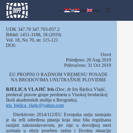
Skip
to
lat
ћир
eng
content
UDK 347.79 347.793-057.2
Biblid: 1451-3188, 18 (2019)
Vol. 18, No 70, str. 115-121
DOI:
Osvrt
Primljeno: 20 Aug 2019
Prihvaćeno: 31 Oct 2019
EU PROPISI O RADNOM VREMENU POSADE
NA BRODOVIMA UNUTRAŠNJE PLOVIDBE
BJELICA VLAJIĆ Iris
(Doc. dr Iris Bjelica Vlajić,
predavač pravne grupe predmeta u Visokoj brodarskoj
školi akademskih studija u Beogradu),
iris_bjelica_vlajic@yahoo.com
Direktivom 2014/112/EU Evropska unija nastojala
je da reši određena pitanja koja nisu bila regulisana
ranijim zakonodavstvom, jer nije u dovoljnoj meri
uzimala u obzir posebnu radnu i životnu situaciju