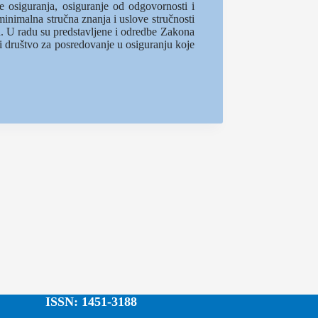
e osiguranja, osiguranje od odgovornosti i
 minimalna stručna znanja i uslove stručnosti
ja. U radu su predstavljene i odredbe Zakona
i društvo za posredovanje u osiguranju koje
ISSN: 1451-3188