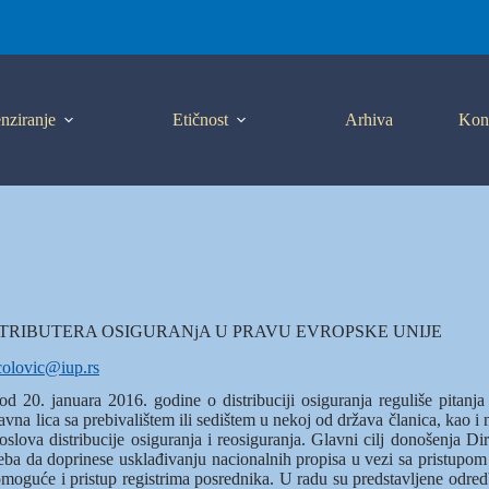
nziranje
Etičnost
Arhiva
Kon
STRIBUTERA OSIGURANjA U PRAVU EVROPSKE UNIJE
colovic@iup.rs
20. januara 2016. godine o distribuciji osiguranja reguliše pitanja o
vna lica sa prebivalištem ili sedištem u nekoj od država članica, kao i n
oslova distribucije osiguranja i reosiguranja. Glavni cilj donošenja D
reba da doprinese usklađivanju nacionalnih propisa u vezi sa pristupom 
moguće i pristup registrima posrednika. U radu su predstavljene odredbe