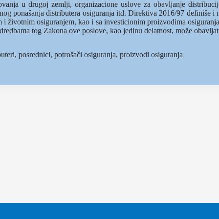
vanja u drugoj zemlji, organizacione uslove za obavljanje distribucij
vnog ponašanja distributera osiguranja itd. Direktiva 2016/97 definiše i
im i životnim osiguranjem, kao i sa investicionim proizvodima osiguran
odredbama tog Zakona ove poslove, kao jedinu delatnost, može obavljat
buteri, posrednici, potrošači osiguranja, proizvodi osiguranja