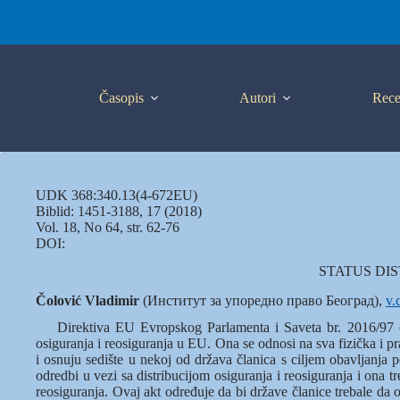
Skip
to
content
Časopis
Autori
Rece
UDK 368:340.13(4-672EU)
Biblid: 1451-3188, 17 (2018)
Vol. 18, No 64, str. 62-76
DOI:
STATUS DI
Čolović Vladimir
(Институт за упоредно право Београд),
v.
Direktiva EU Evropskog Parlamenta i Saveta br. 2016/97 od 
osiguranja i reosiguranja u EU. Ona se odnosi na sva fizička i pra
i osnuju sedište u nekoj od država članica s ciljem obavljanja p
odredbi u vezi sa distribucijom osiguranja i reosiguranja i ona t
reosiguranja. Ovaj akt određuje da bi države članice trebale da o