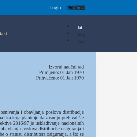
Login
lat
takt
ћир
eng
Izvorni naučni rad
Primljeno: 01 Jan 1970
Prihvaćeno: 01 Jan 1970
snivanja i obavljanja poslova distribucije
a lica koja planiraju da zasnuju prebivalište
irektive 2016/97 je usklađivanje nacionalnih
obavljanju poslova distribucije osiguranja i
 o statusu distributera osiguranja, a što se