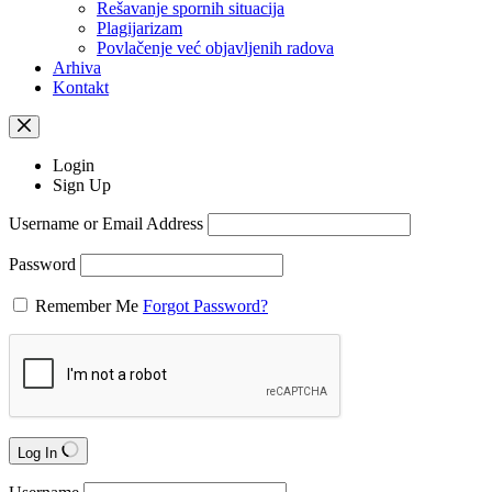
Rešavanje spornih situacija
Plagijarizam
Povlačenje već objavljenih radova
Arhiva
Kontakt
Login
Sign Up
Username or Email Address
Password
Remember Me
Forgot Password?
Log In