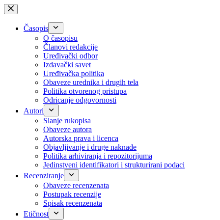
Skip
to
content
Časopis
O časopisu
Članovi redakcije
Uređivački odbor
Izdavački savet
Uređivačka politika
Obaveze urednika i drugih tela
Politika otvorenog pristupa
Odricanje odgovornosti
Autori
Slanje rukopisa
Obaveze autora
Autorska prava i licenca
Objavljivanje i druge naknade
Politika arhiviranja i repozitorijuma
Jedinstveni identifikatori i strukturirani podaci
Recenziranje
Obaveze recenzenata
Postupak recenzije
Spisak recenzenata
Etičnost