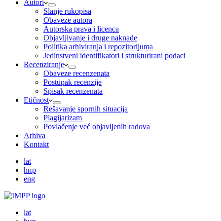
Autori
Slanje rukopisa
Obaveze autora
Autorska prava i licenca
Objavljivanje i druge naknade
Politika arhiviranja i repozitorijuma
Jedinstveni identifikatori i strukturirani podaci
Recenziranje
Obaveze recenzenata
Postupak recenzije
Spisak recenzenata
Etičnost
Rešavanje spornih situacija
Plagijarizam
Povlačenje već objavljenih radova
Arhiva
Kontakt
lat
ћир
eng
lat