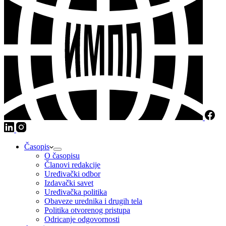
Časopis
O časopisu
Članovi redakcije
Uređivački odbor
Izdavački savet
Uređivačka politika
Obaveze urednika i drugih tela
Politika otvorenog pristupa
Odricanje odgovornosti