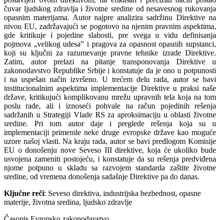
čuvar ljudskog zdravlja i životne sredine od nesavesnog rukovanja
opasnim materijama. Autor najpre analizira sadržinu Direktive na
nivou EU, zadržavajući se pogotovo na njenim pravnim aspektima,
gde kritikuje i pojedine slabosti, pre svega u vidu definisanja
pojmova „velikog udesa” i pragova za opasnost opasnih supstanci,
koji su ključni za razumevanje pravne tehnike izrade Direktive.
Zatim, autor prelazi na pitanje transponovanja Direktive u
zakonodavstvo Republike Srbije i konstatuje da je ono u potpunosti
i na uspešan način izvršeno. U trećem delu rada, autor se bavi
institucionalnim aspektima implementacije Direktive u praksi naše
države, kritikujući komplikovanu mrežu upravnih tela koja na tom
poslu rade, ali i iznoseći pohvale na račun pojedinih rešenja
sadržanih u Strategiji Vlade RS za aproksimaciju u oblasti životne
sredine. Pri tom autor daje i preglede rešenja koja su u
implementaciji primenile neke druge evropske države kao moguće
uzore našoj vlasti. Na kraju rada, autor se bavi predlogom Komisije
EU o donošenju nove Seveso III direktive, koja će ukoliko bude
usvojena zameniti postojeću, i konstatuje da su rešenja predviđena
njome potpuno u skladu sa razvojem standarda zaštite životne
sredine, od vremena donošenja sadašnje Direktive pa do danas.
Ključne reči
: Seveso direktiva, industrijska bezbednost, opasne
materije, životna sredina, ljudsko zdravlje
Časopis Evropsko zakonodavstvo