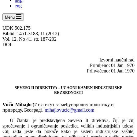
ћир
eng
Menu
UDK 502.175
Biblid: 1451-3188, 11 (2012)
Vol. 12, No 41, str. 187-202
DOI:
Izvorni naučni rad
Primljeno: 01 Jan 1970
Prihvaćeno: 01 Jan 1970
SEVESO II DIREKTIVA – UGAONI KAMEN INDUSTRIJSKE
BEZBEDNOSTI
Vučić Mihajlo
(Институт за међународну политику и
привреду, Београд),
mihajlovucic@gmail.com
U članku je predstavljena Seveso II direktiva, čiji je cilj
sprečavanje i ograničavanje posledica velikih industrijskih udesa.
Cilj rada jeste da pokaže kako je sistem industrijske zaštite,
postavljen ovom direktivom, na efikasan i precizan način postao