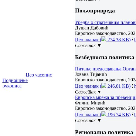
Пољопривреда
Уредба о стратешким планов
Душан Дабовић
Европско законодавство, 2024
Цео чланак (
274.38 KB)
⁝
Сажетак ▼
Безбедносна политика
Питање председавања Органи
Јована Тијанић
Цео часопис
Европско законодавство, 2024
Подношење
рукописа
Цео чланак (
246.01 KB)
⁝
Сажетак ▼
Европска мрежа за превенци
Филип Мирић
Европско законодавство, 202
Цео чланак (
196.74 KB)
⁝
Сажетак ▼
Регионална политика