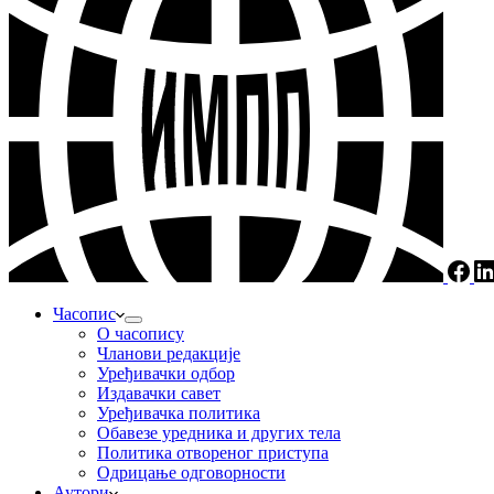
Часопис
О часопису
Чланови редакције
Уређивачки одбор
Издавачки савет
Уређивачка политика
Обавезе уредника и других тела
Пoлитикa oтвoрeнoг приступa
Одрицање одговорности
Аутори