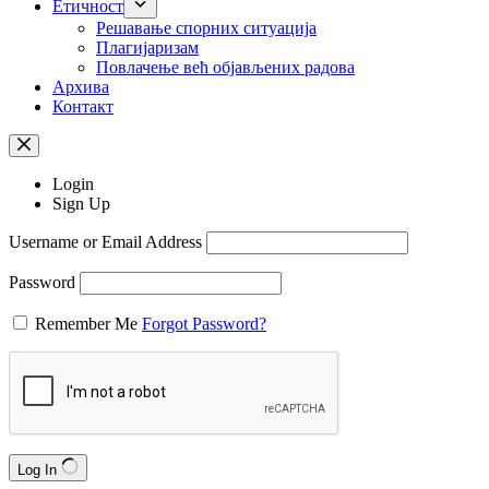
Етичност
Рeшaвaњe спорних ситуација
Плагијаризам
Повлачење већ објављених радова
Архива
Контакт
Login
Sign Up
Username or Email Address
Password
Remember Me
Forgot Password?
Log In