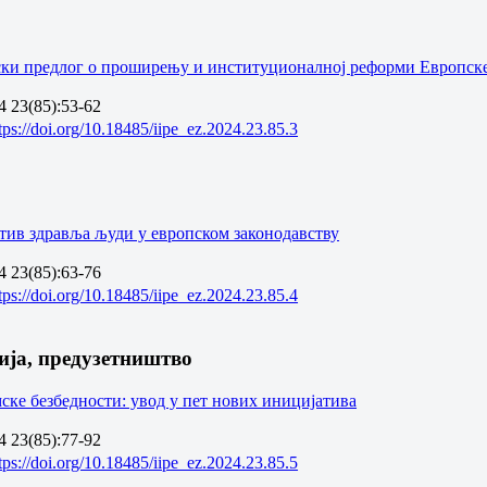
ки предлог о проширењу и институционалној реформи Европске
 23(85):53-62
tps://doi.org/10.18485/iipe_ez.2024.23.85.3
тив здравља људи у европском законодавству
 23(85):63-76
tps://doi.org/10.18485/iipe_ez.2024.23.85.4
ија, предузетништво
ске безбедности: увод у пет нових иницијатива
 23(85):77-92
tps://doi.org/10.18485/iipe_ez.2024.23.85.5