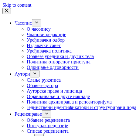
Skip to content
Часопис
О часопису
Чланови редакције
Уређивачки одбор
Издавачки савет
Уређивачка политика
Обавезе уредника и других тела
Пoлитикa oтвoрeнoг приступa
Одрицање одговорности
Аутори
Слање рукописа
Обавезе аутора
Ауторска права и лиценца
Објављивање и друге накнаде
Политика архивирања и репозиторијума
Јединствени идентификатори и структурирани под
Рецензирање
Обавезе рецензената
Поступак рецензије
Списак рецензената