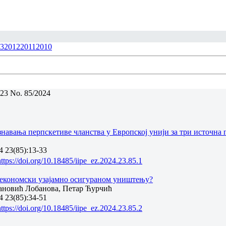
3
2012
2011
2010
23 No. 85/2024
авања перпскетиве чланства у Европској унији за три источна 
 23(85):13-33
https://doi.org/10.18485/iipe_ez.2024.23.85.1
а економски узајамно осигураном уништењу?
дановић Лобанова, Петар Ћурчић
 23(85):34-51
https://doi.org/10.18485/iipe_ez.2024.23.85.2