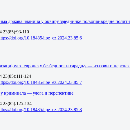
има државa чланицa у оквиру заједничке пољопривредне полити
 23(85):93-110
https://doi.org/10.18485/iipe_ez.2024.23.85.6
зацијом за европску безбедност и сарадњу — изазови и перспек
 23(85):111-124
https://doi.org/10.18485/iipe_ez.2024.23.85.7
ју криминала — улога и перспективе
4 23(85):125-134
https://doi.org/10.18485/iipe_ez.2024.23.85.8