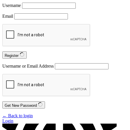
Username
Email
Register
Username or Email Address
Get New Password
← Back to login
Login