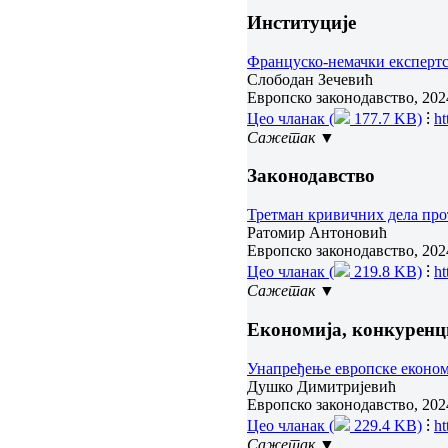
Институције
Француско-немачки експертс
Слободан Зечевић
Европско законодавство, 2024
Цео чланак (
177.7 KB)
⁝
ht
Сажетак ▼
Законодавство
Третман кривичних дела про
Ратомир Антоновић
Европско законодавство, 2024
Цео чланак (
219.8 KB)
⁝
ht
Сажетак ▼
Економија, конкуренц
Унапређење европске економ
Душко Димитријевић
Европско законодавство, 2024
Цео чланак (
229.4 KB)
⁝
ht
Сажетак ▼