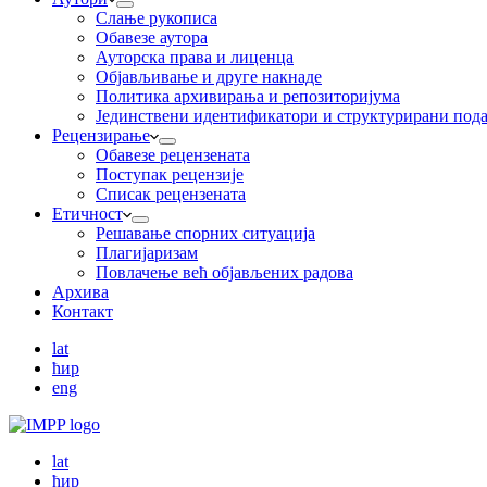
Слање рукописа
Обавезе аутора
Ауторска права и лиценца
Објављивање и друге накнаде
Политика архивирања и репозиторијума
Јединствени идентификатори и структурирани под
Рецензирање
Обавезе рецензената
Поступак рецензије
Списак рецензената
Етичност
Рeшaвaњe спорних ситуација
Плагијаризам
Повлачење већ објављених радова
Архива
Контакт
lat
ћир
eng
lat
ћир