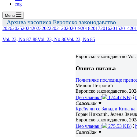
eng
Menu
Архива часописа Европско законодавство
2026
2025
2024
2023
2022
2021
2020
2019
2018
2017
2016
2015
2014
201
Vol. 23, No 87-88
Vol. 23, No 86
Vol. 23, No 85
Европско законодавство Vol. 
Општа питања
Политичке последице препозн
Милош Петровић
Европско законодавство, 2024
Цео чланак (
174.47 KB)
⁝
Сажетак ▼
Крећу ли се Запад и Кина к
Горан Николић, Јелена Звез
Европско законодавство, 2024
Цео чланак (
275.53 KB)
⁝
Сажетак ▼