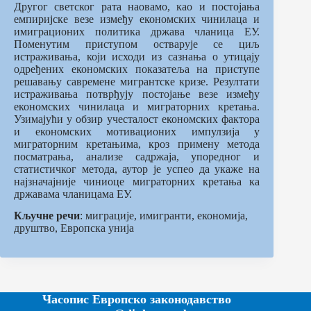
Другог светског рата наовамо, као и постојања
емпиријске везе између економских чинилаца и
имиграционих политика држава чланица ЕУ.
Поменутим приступом остварује се циљ
истраживања, који исходи из сазнања о утицају
одређених економских показатеља на приступе
решавању савремене мигрантске кризе. Резултати
истраживања потврђују постојање везе између
економских чинилаца и миграторних кретања.
Узимајући у обзир учесталост економских фактора
и економских мотивационих импулзија у
миграторним кретањима, кроз примену метода
посматрања, анализе садржаја, упоредног и
статистичког метода, аутор је успео да укаже на
најзначајније чиниоце миграторних кретања ка
државама чланицама ЕУ.
Кључне речи
: миграције, имигранти, економија,
друштво, Европска унија
Часопис Европско законодавство