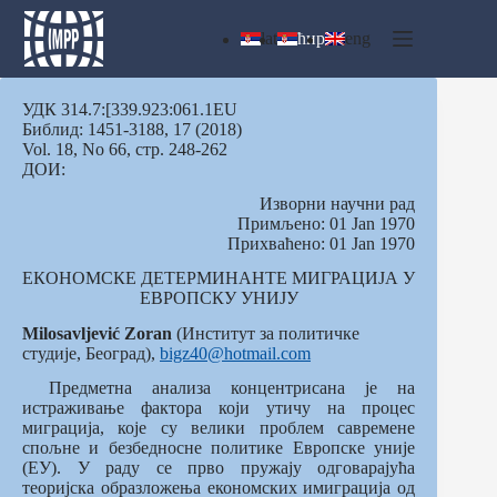
Skip
to
lat
ћир
eng
content
УДК 314.7:[339.923:061.1EU
Библид: 1451-3188, 17 (2018)
Vol. 18, No 66, стр. 248-262
ДОИ:
Изворни научни рад
Примљено: 01 Jan 1970
Прихваћено: 01 Jan 1970
ЕКОНОМСКЕ ДЕТЕРМИНАНТЕ МИГРАЦИЈА У
ЕВРОПСКУ УНИЈУ
Milosavljević Zoran
(Институт за политичке
студије, Београд),
bigz40@hotmail.com
Предметна анализа концентрисана је на
истраживање фактора који утичу на процес
миграција, које су велики проблем савремене
спољне и безбедносне политике Европске уније
(ЕУ). У раду се прво пружају одговарајућа
теоријска образложења економских имиграција од