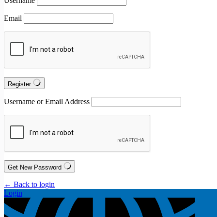
Username
Email
Register
Username or Email Address
Get New Password
← Back to login
Login