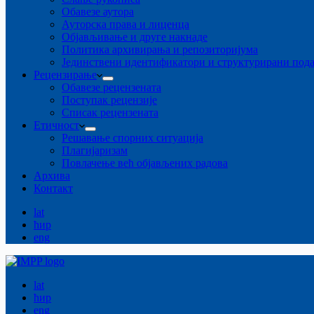
Обавезе аутора
Ауторска права и лиценца
Објављивање и друге накнаде
Политика архивирања и репозиторијума
Јединствени идентификатори и структурирани под
Рецензирање
Обавезе рецензената
Поступак рецензије
Списак рецензената
Етичност
Рeшaвaњe спорних ситуација
Плагијаризам
Повлачење већ објављених радова
Архива
Контакт
lat
ћир
eng
lat
ћир
eng