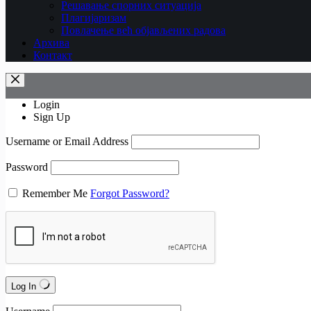
Рeшaвaњe спорних ситуација
Плагијаризам
Повлачење већ објављених радова
Архива
Контакт
Login
Sign Up
Username or Email Address
Password
Remember Me
Forgot Password?
Log In