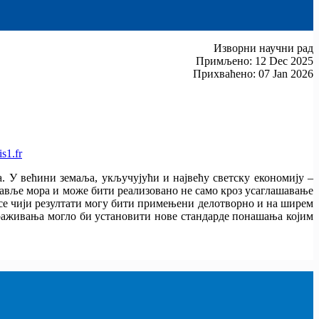
Изворни научни рад
Примљено: 12 Dec 2025
Прихваћено: 07 Jan 2026
s1.fr
 У већини земаља, укључујући и највећу светску економију –
равље мора и може бити реализовано не само кроз усаглашавање
се чији резултати могу бити примењени делотворно и на ширем
раживања могло би установити нове стандарде понашања којим