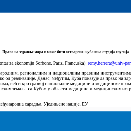
Право на здравље мора и може бити остварено: кубанска студија случаја
entar za ekonomiju Sorbone, Pariz, Francuska),
remy.herrera@univ‐pari
народним, регионалним и националним правним инструментима.
о од реализације. Данас, међутим, Куба показује да право на зд
има, већ и кроз развој националне медицине и медицинске прак
опских земаља са Кубом у области медицине и медицинских ист
 међународна сарадња, Уједињене нације, EУ