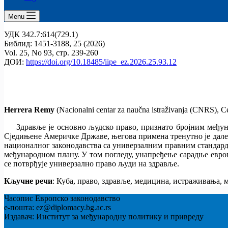
Menu
УДК 342.7:614(729.1)
Библид: 1451‑3188, 25 (2026)
Vol. 25, No 93, стр. 239-260
ДОИ:
https://doi.org/10.18485/iipe_ez.2026.25.93.12
Herrera Remy
(Nacionalni centar za naučna istraživanja (CNRS), C
Здравље је основно људско право, признато бројним међу
Сједињене Америчке Државе, његова примена тренутно је далек
националног законодавства са универзалним правним стандард
међународном плану. У том погледу, унапређење сарадње евр
се потврђује универзално право људи на здравље.
Кључне речи
: Куба, право, здравље, медицина, истраживања,
Часопис Европско законодавство
е-пошта: ez@diplomacy.bg.ac.rs
Издавач: Институт за међународну политику и привреду