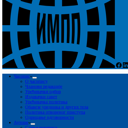
Часопис
О часопису
Чланови редакције
Уређивачки одбор
Издавачки савет
Уређивачка политика
Обавезе уредника и других тела
Пoлитикa oтвoрeнoг приступa
Одрицање одговорности
Аутори
Слање рукописа