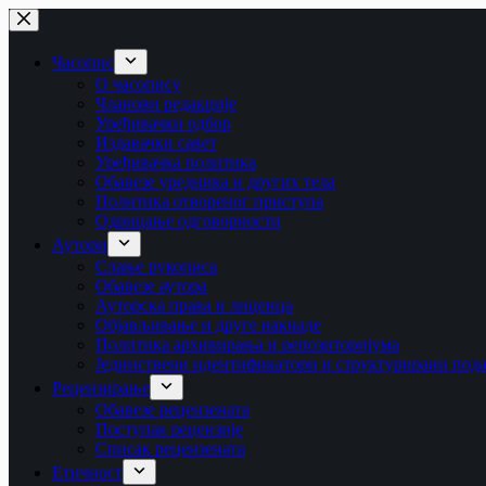
Skip
to
content
Часопис
О часопису
Чланови редакције
Уређивачки одбор
Издавачки савет
Уређивачка политика
Обавезе уредника и других тела
Пoлитикa oтвoрeнoг приступa
Одрицање одговорности
Аутори
Слање рукописа
Обавезе аутора
Ауторска права и лиценца
Објављивање и друге накнаде
Политика архивирања и репозиторијума
Јединствени идентификатори и структурирани под
Рецензирање
Обавезе рецензената
Поступак рецензије
Списак рецензената
Етичност