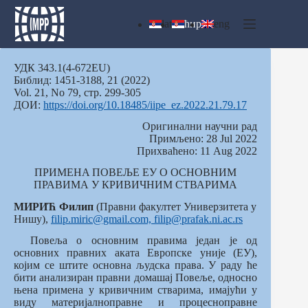
Skip
to
lat
ћир
eng
content
УДК 343.1(4-672EU)
Библид: 1451-3188, 21 (2022)
Vol. 21, No 79, стр. 299-305
ДОИ:
https://doi.org/10.18485/iipe_ez.2022.21.79.17
Оригинални научни рад
Примљено: 28 Jul 2022
Прихваћено: 11 Aug 2022
ПРИМЕНA ПОВЕЉЕ ЕУ О ОСНОВНИМ
ПРАВИМА У КРИВИЧНИМ СТВАРИМА
МИРИЋ Филип
(Правни факултет Универзитета у
Нишу),
filip.miric@gmail.com, filip@prafak.ni.ac.rs
Повеља о основним правима један је од
основних правних аката Европске уније (ЕУ),
којим се штите основна људска права. У раду ће
бити анализиран правни домашај Повеље, односно
њена примена у кривичним стварима, имајући у
виду материјалноправне и процесноправне