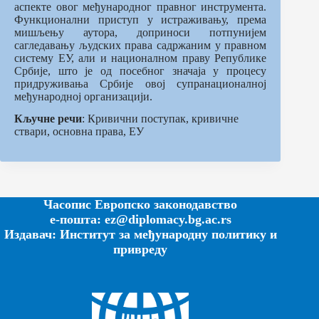
аспекте овог међународног правног инструмента.
Функционални приступ у истраживању, према
мишљењу аутора, доприноси потпунијем
сагледавању људских права садржаним у правном
систему ЕУ, али и националном праву Републике
Србије, што је од посебног значаја у процесу
придруживања Србије овој супранационалној
међународној организацији.
Кључне речи
: Кривични поступак, кривичне
ствари, основна права, ЕУ
Часопис Европско законодавство
е-пошта: ez@diplomacy.bg.ac.rs
Издавач: Институт за међународну политику и
привреду