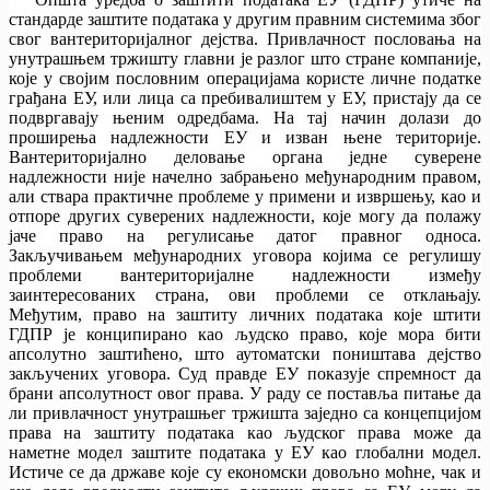
стандарде заштите података у другим правним системима због
свог вантериторијалног дејства. Привлачност пословања на
унутрашњем тржишту главни је разлог што стране компаније,
које у својим пословним операцијама користе личне податке
грађана ЕУ, или лица са пребивалиштем у ЕУ, пристају да се
подвргавају њеним одредбама. На тај начин долази до
проширења надлежности ЕУ и изван њене територије.
Вантериторијално деловање органа једне суверене
надлежности није начелно забрањено међународним правом,
али ствара практичне проблеме у примени и извршењу, као и
отпоре других суверених надлежности, које могу да полажу
јаче право на регулисање датог правног односа.
Закључивањем међународних уговора којима се регулишу
проблеми вантериторијалне надлежности између
заинтересованих страна, ови проблеми се отклањају.
Међутим, право на заштиту личних података које штити
ГДПР је конципирано као људско право, које мора бити
апсолутно заштићено, што аутоматски поништава дејство
закључених уговора. Суд правде ЕУ показује спремност да
брани апсолутност овог права. У раду се поставља питање да
ли привлачност унутрашњег тржишта заједно са концепцијом
права на заштиту података као људског права може да
наметне модел заштите података у ЕУ као глобални модел.
Истиче се да државе које су економски довољно моћне, чак и