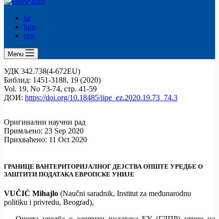
lat
ћир
eng
Menu
УДК 342.738(4-672EU)
Библид: 1451-3188, 19 (2020)
Vol. 19, No 73-74, стр. 41-59
ДОИ:
https://doi.org/10.18485/iipe_ez.2020.19.73_74.3
Оригинални научни рад
Примљено: 23 Sep 2020
Прихваћено: 11 Oct 2020
ГРАНИЦЕ ВАНТЕРИТОРИЈАЛНОГ ДЕЈСТВА ОПШТЕ УРЕДБЕ О
ЗАШТИТИ ПОДАТАКА ЕВРОПСКЕ УНИЈЕ
VUČIĆ Mihajlo
(Naučni saradnik, Institut za međunarodnu
politiku i privredu, Beograd),
Општа уредба о заштити података ЕУ (ГДПР) утиче на