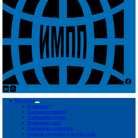
Часопис
О часопису
Чланови редакције
Уређивачки одбор
Издавачки савет
Уређивачка политика
Обавезе уредника и других тела