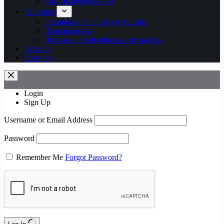
Списак рецензената
Етичност
Рeшaвaњe спорних ситуација
Плагијаризам
Повлачење већ објављених радова
Архива
Контакт
Login
Sign Up
Username or Email Address
Password
Remember Me
Forgot Password?