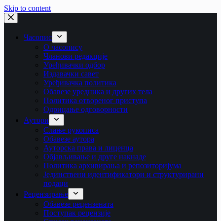
Skip to content
Часопис
О часопису
Чланови редакције
Уређивачки одбор
Издавачки савет
Уређивачка политика
Обавезе уредника и других тела
Пoлитикa oтвoрeнoг приступa
Одрицање одговорности
Аутори
Слање рукописа
Обавезе аутора
Ауторска права и лиценца
Објављивање и друге накнаде
Политика архивирања и репозиторијума
Јединствени идентификатори и структурирани
подаци
Рецензирање
Обавезе рецензената
Поступак рецензије