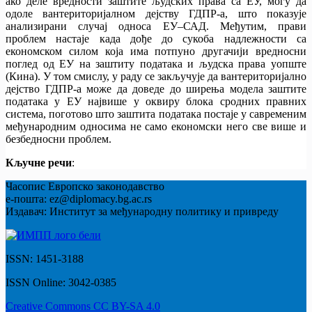
ако деле вредности заштите људских права са ЕУ, могу да
одоле вантериторијалном дејству ГДПР-а, што показује
анализирани случај односа ЕУ–САД. Међутим, прави
проблем настаје када дође до сукоба надлежности са
економском силом која има потпуно другачији вредносни
поглед од ЕУ на заштиту података и људска права уопште
(Кина). У том смислу, у раду се закључује да вантериторијално
дејство ГДПР-а може да доведе до ширења модела заштите
података у ЕУ највише у оквиру блока сродних правних
система, поготово што заштита података постаје у савременим
међународним односима не само економски него све више и
безбедносни проблем.
Кључне речи
:
Часопис Европско законодавство
е-пошта: ez@diplomacy.bg.ac.rs
Издавач: Институт за међународну политику и привреду
ISSN: 1451-3188
ISSN Online: 3042-0385
Creative Commons CC BY-SA 4.0