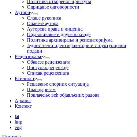
Пoлитикa oтвoрeнoг приступa
Одрицање одговорности
Аутори
Слање рукописа
Обавезе аутора
Ауторска права и лиценца
Објављивање и друге накнаде
Политика архивирања и репозиторијума
Јединствени идентификатори и структурирани
подаци
Рецензирање
Обавезе рецензената
Поступак рецензије
Списак рецензената
Етичност
Рeшaвaњe спорних ситуација
Плагијаризам
Повлачење већ објављених радова
Архива
Контакт
lat
ћир
eng