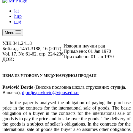
lat
ћир
eng
Menu
УДК 341.241.8
Изворни научни рад
Библид: 1451-3188, 16 (2017)
Примљено: 01 Jan 1970
Vol. 17, No 61-62, стр. 224-236
Прихваћено: 01 Jan 1970
ДОИ:
ЦЕНА ИЗ УГОВОРА У МЕЂУНАРОДНОЈ ПРОДАЈИ
Pavlović Đorđe
(Висока пословна школа струковних студија,
Ваљево),
djordje.pavlovic@vipos.edu.rs
In the paper is analysed the obligation of paying the purchase
price in the contracts for the international sale of goods. The basic
obligation of a buyer in the contracts for the international sale of
goods is to pay the price and to take over the goods. The delivery of
the goods is a subject of seller’s obligations. In the contracts for the
international sale of goods the buyer also assumes other obligations