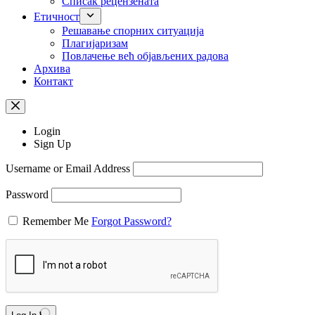
Списак рецензената
Етичност
Рeшaвaњe спорних ситуација
Плагијаризам
Повлачење већ објављених радова
Архива
Контакт
Login
Sign Up
Username or Email Address
Password
Remember Me
Forgot Password?