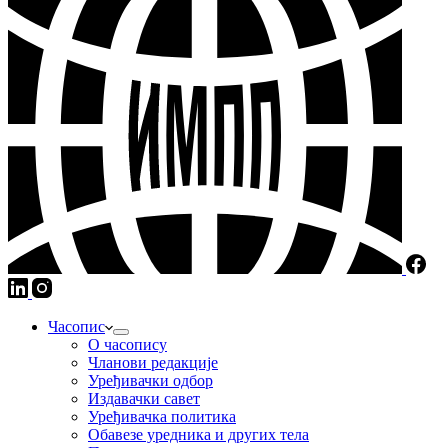
Часопис
О часопису
Чланови редакције
Уређивачки одбор
Издавачки савет
Уређивачка политика
Обавезе уредника и других тела