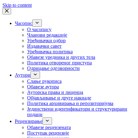
Skip to content
Часопис
О часопису
Чланови редакције
Уређивачки одбор
Издавачки савет
Уређивачка политика
Обавезе уредника и других тела
Пoлитикa oтвoрeнoг приступa
Одрицање одговорности
Аутори
Слање рукописа
Обавезе аутора
Ауторска права и лиценца
Објављивање и друге накнаде
Политика архивирања и репозиторијума
Јединствени идентификатори и структурирани
подаци
Рецензирање
Обавезе рецензената
Поступак рецензије