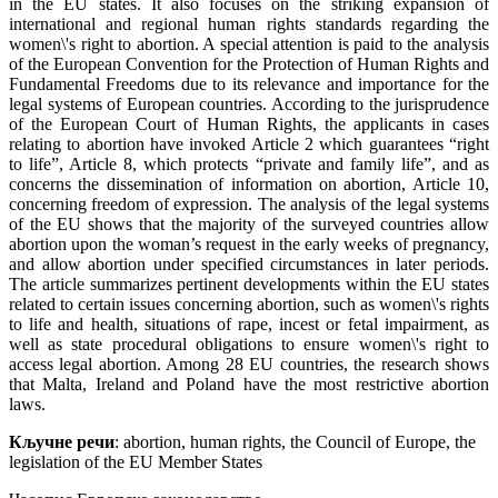
in the EU states. It also focuses on the striking expansion of
international and regional human rights standards regarding the
women\'s right to abortion. A special attention is paid to the analysis
of the European Convention for the Protection of Human Rights and
Fundamental Freedoms due to its relevance and importance for the
legal systems of European countries. According to the jurisprudence
of the European Court of Human Rights, the applicants in cases
relating to abortion have invoked Article 2 which guarantees “right
to life”, Article 8, which protects “private and family life”, and as
concerns the dissemination of information on abortion, Article 10,
concerning freedom of expression. The analysis of the legal systems
of the EU shows that the majority of the surveyed countries allow
abortion upon the woman’s request in the early weeks of pregnancy,
and allow abortion under specified circumstances in later periods.
The article summarizes pertinent developments within the EU states
related to certain issues concerning abortion, such as women\'s rights
to life and health, situations of rape, incest or fetal impairment, as
well as state procedural obligations to ensure women\'s right to
access legal abortion. Among 28 EU countries, the research shows
that Malta, Ireland and Poland have the most restrictive abortion
laws.
Кључне речи
: abortion, human rights, the Council of Europe, the
legislation of the EU Member States