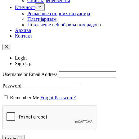
Списак рецензената
Етичност
Рeшaвaњe спорних ситуација
Плагијаризам
Повлачење већ објављених радова
Архива
Контакт
Login
Sign Up
Username or Email Address
Password
Remember Me
Forgot Password?