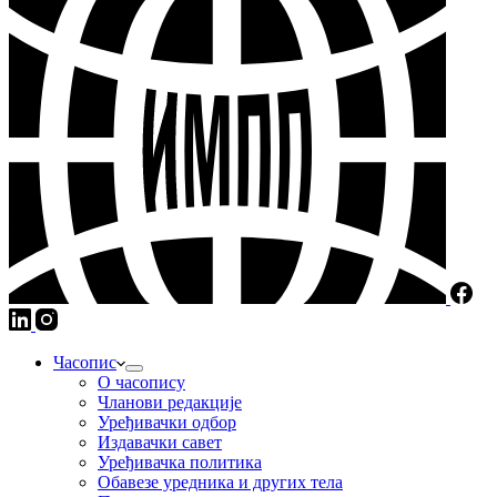
Часопис
О часопису
Чланови редакције
Уређивачки одбор
Издавачки савет
Уређивачка политика
Обавезе уредника и других тела