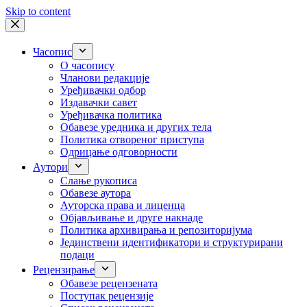
Skip to content
Часопис
О часопису
Чланови редакције
Уређивачки одбор
Издавачки савет
Уређивачка политика
Обавезе уредника и других тела
Пoлитикa oтвoрeнoг приступa
Одрицање одговорности
Аутори
Слање рукописа
Обавезе аутора
Ауторска права и лиценца
Објављивање и друге накнаде
Политика архивирања и репозиторијума
Јединствени идентификатори и структурирани
подаци
Рецензирање
Обавезе рецензената
Поступак рецензије