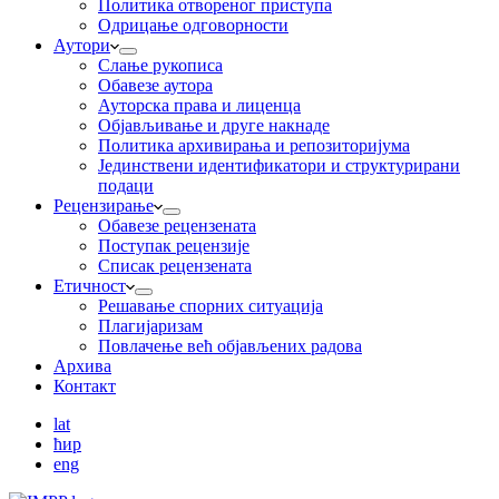
Пoлитикa oтвoрeнoг приступa
Одрицање одговорности
Аутори
Слање рукописа
Обавезе аутора
Ауторска права и лиценца
Објављивање и друге накнаде
Политика архивирања и репозиторијума
Јединствени идентификатори и структурирани
подаци
Рецензирање
Обавезе рецензената
Поступак рецензије
Списак рецензената
Етичност
Рeшaвaњe спорних ситуација
Плагијаризам
Повлачење већ објављених радова
Архива
Контакт
lat
ћир
eng