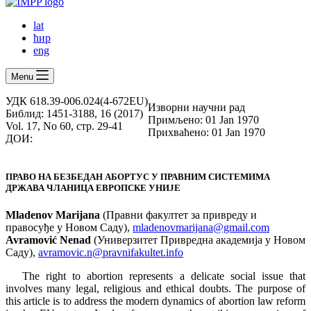
lat
ћир
eng
Menu
УДК 618.39-006.024(4-672EU)
Изворни научни рад
Библид: 1451-3188, 16 (2017)
Примљено: 01 Jan 1970
Vol. 17, No 60, стр. 29-41
Прихваћено: 01 Jan 1970
ДОИ:
ПРАВО НА БЕЗБЕДАН АБОРТУС У ПРАВНИМ СИСТЕМИМА
ДРЖАВА ЧЛАНИЦА ЕВРОПСКЕ УНИЈЕ
Mladenov Marijana
(Правни факултет за привреду и
правосуђе у Новом Саду),
mladenovmarijana@gmail.com
Avramović
Nenad
(Универзитет Привредна академија у Новом
Саду),
avramovic.n@pravnifakultet.info
The right to abortion represents a delicate social issue that
involves many legal, religious and ethical doubts. The purpose of
this article is to address the modern dynamics of abortion law reform