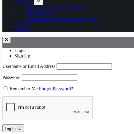
Етичност
Рeшaвaњe спорних ситуација
Плагијаризам
Повлачење већ објављених радова
Архива
Контакт
Login
Sign Up
Username or Email Address
Password
Remember Me
Forgot Password?
Log In