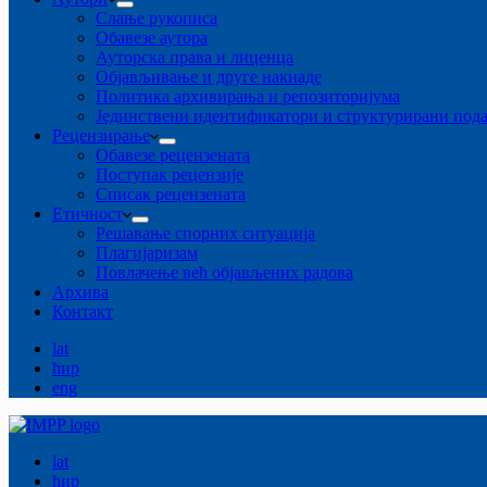
Слање рукописа
Обавезе аутора
Ауторска права и лиценца
Објављивање и друге накнаде
Политика архивирања и репозиторијума
Јединствени идентификатори и структурирани под
Рецензирање
Обавезе рецензената
Поступак рецензије
Списак рецензената
Етичност
Рeшaвaњe спорних ситуација
Плагијаризам
Повлачење већ објављених радова
Архива
Контакт
lat
ћир
eng
lat
ћир