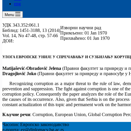
eng
Menu
УДК 343.352:061.1
Изворни научни рад
Библид: 1451-3188, 13 (2014)
Примљено: 01 Jan 1970
Vol. 14, No 47-48, стр. 57-66
Прихваћено: 01 Jan 1970
ДОИ:
УЛОГА ЕВРОПСКЕ УНИЈЕ У СПРЕЧАВАЊУ И СУЗБИЈАЊУ КОРУП
Matijašević-Obradović Jelena
(Правни факултет за привреду и 
Dragojlović
Joko
(Правни факултет за привреду и правосуђе у 
Recognizing corruption as a major threat to the rule of law, dem
prevention and suppression. The fight against corruption is one of the
corruption policy. Consequently the paper analyzes the role of the E
the causes of its occurrence. Also, given that Serbia is on the proce
constant actualization of this topic and permanent work on the harmon
Кључне речи
: Corruption, European Union, Global Corruption Perc
Часопис Европско законодавство
е-пошта: ez@diplomacy.bg.ac.rs