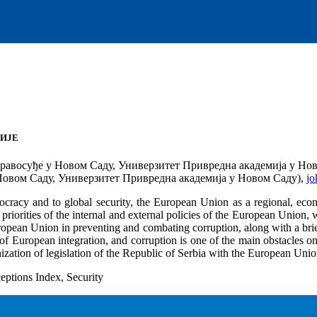
ЦИЈЕ
правосуђе у Новом Саду, Универзитет Привредна академија у Но
Новом Саду, Универзитет Привредна академија у Новом Саду),
jo
ocracy and to global security, the European Union as a regional, econ
 priorities of the internal and external policies of the European Union,
uropean Union in preventing and combating corruption, along with a brie
ss of European integration, and corruption is one of the main obstacles 
ization of legislation of the Republic of Serbia with the European Unio
eptions Index, Security