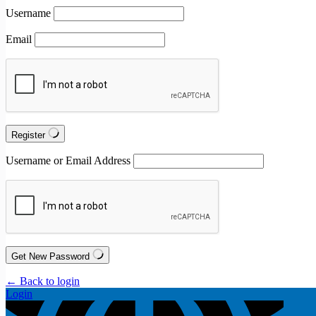
Username
Email
Register
Username or Email Address
Get New Password
← Back to login
Login