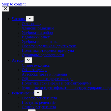
Skip to content
Часопис
О часопису
Чланови редакције
Уређивачки одбор
Издавачки савет
Уређивачка политика
Обавезе уредника и других тела
Пoлитикa oтвoрeнoг приступa
Одрицање одговорности
Аутори
Слање рукописа
Обавезе аутора
Ауторска права и лиценца
Објављивање и друге накнаде
Политика архивирања и репозиторијума
Јединствени идентификатори и структурирани под
Рецензирање
Обавезе рецензената
Поступак рецензије
Списак рецензената