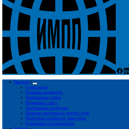
Часопис
О часопису
Чланови редакције
Уређивачки одбор
Издавачки савет
Уређивачка политика
Обавезе уредника и других тела
Пoлитикa oтвoрeнoг приступa
Одрицање одговорности
Аутори