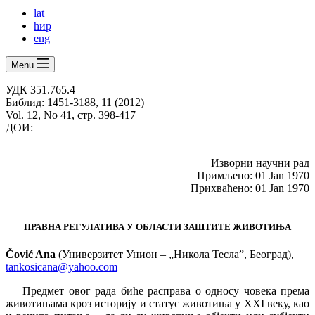
lat
ћир
eng
Menu
УДК 351.765.4
Библид: 1451-3188, 11 (2012)
Vol. 12, No 41, стр. 398-417
ДОИ:
Изворни научни рад
Примљено: 01 Jan 1970
Прихваћено: 01 Jan 1970
ПРАВНА РЕГУЛАТИВА У ОБЛАСТИ ЗАШТИТЕ ЖИВОТИЊА
Čović Ana
(Универзитет Унион – „Никола Тесла”, Београд),
tankosicana@yahoo.com
Предмет овог рада биће расправа о односу човека према
животињама кроз историју и статус животиња у ХХI веку, као