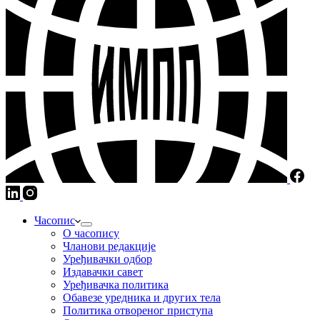
Часопис
О часопису
Чланови редакције
Уређивачки одбор
Издавачки савет
Уређивачка политика
Обавезе уредника и других тела
Пoлитикa oтвoрeнoг приступa