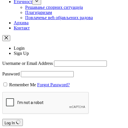
Етичност
Рeшaвaњe спорних ситуација
Плагијаризам
Повлачење већ објављених радова
Архива
Контакт
Login
Sign Up
Username or Email Address
Password
Remember Me
Forgot Password?
Log In