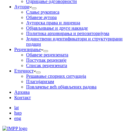
Одрицање одговорности
Аутори
Слање рукописа
Обавезе аутора
Ауторска права и лиценца
Објављивање и друге накнаде
Политика архивирања и репозиторијума
Јединствени идентификатори и структурирани
подаци
Рецензирање
Обавезе рецензената
Поступак рецензије
Списак рецензената
Етичност
Рeшaвaњe спорних ситуација
Плагијаризам
Повлачење већ објављених радова
Архива
Контакт
lat
ћир
eng