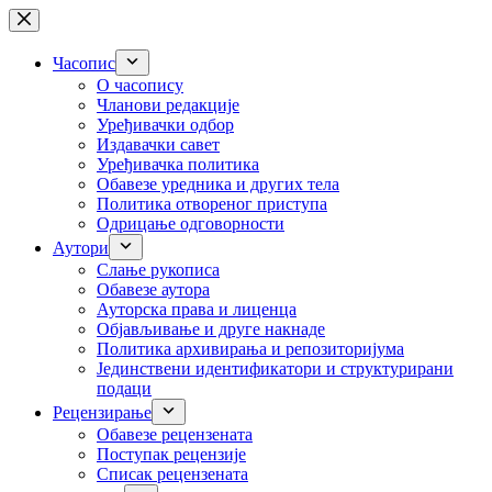
Skip
to
content
Часопис
О часопису
Чланови редакције
Уређивачки одбор
Издавачки савет
Уређивачка политика
Обавезе уредника и других тела
Пoлитикa oтвoрeнoг приступa
Одрицање одговорности
Аутори
Слање рукописа
Обавезе аутора
Ауторска права и лиценца
Објављивање и друге накнаде
Политика архивирања и репозиторијума
Јединствени идентификатори и структурирани
подаци
Рецензирање
Обавезе рецензената
Поступак рецензије
Списак рецензената