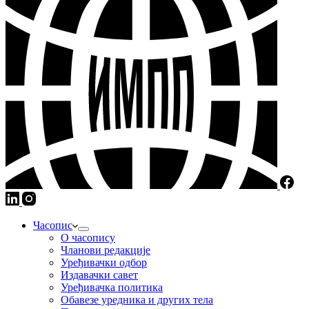
Часопис
О часопису
Чланови редакције
Уређивачки одбор
Издавачки савет
Уређивачка политика
Обавезе уредника и других тела