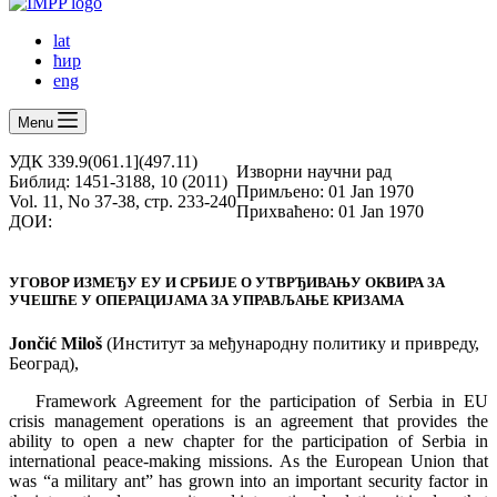
lat
ћир
eng
Menu
УДК 339.9(061.1](497.11)
Изворни научни рад
Библид: 1451-3188, 10 (2011)
Примљено: 01 Jan 1970
Vol. 11, No 37-38, стр. 233-240
Прихваћено: 01 Jan 1970
ДОИ:
УГОВОР ИЗМЕЂУ ЕУ И СРБИЈЕ О УТВРЂИВАЊУ ОКВИРА ЗА
УЧЕШЋЕ У ОПЕРАЦИЈАМА ЗА УПРАВЉАЊЕ КРИЗАМА
Jončić Miloš
(Институт за међународну политику и привреду,
Београд),
Framework Agreement for the participation of Serbia in EU
crisis management operations is an agreement that provides the
ability to open a new chapter for the participation of Serbia in
international peace-making missions. As the European Union that
was “a military ant” has grown into an important security factor in