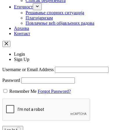
Списак рецензената
Етичност
Рeшaвaњe спорних ситуација
Плагијаризам
Повлачење већ објављених радова
Архива
Контакт
Login
Sign Up
Username or Email Address
Password
Remember Me
Forgot Password?