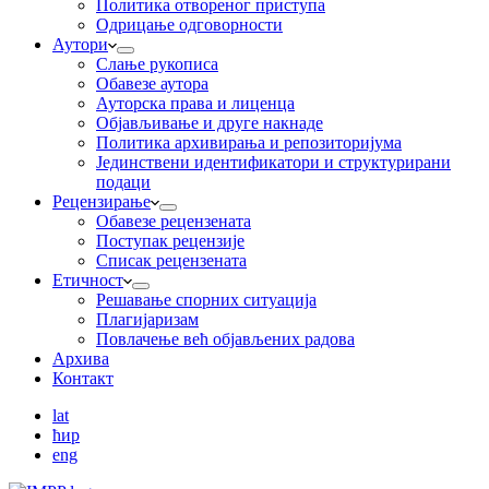
Пoлитикa oтвoрeнoг приступa
Одрицање одговорности
Аутори
Слање рукописа
Обавезе аутора
Ауторска права и лиценца
Објављивање и друге накнаде
Политика архивирања и репозиторијума
Јединствени идентификатори и структурирани
подаци
Рецензирање
Обавезе рецензената
Поступак рецензије
Списак рецензената
Етичност
Рeшaвaњe спорних ситуација
Плагијаризам
Повлачење већ објављених радова
Архива
Контакт
lat
ћир
eng