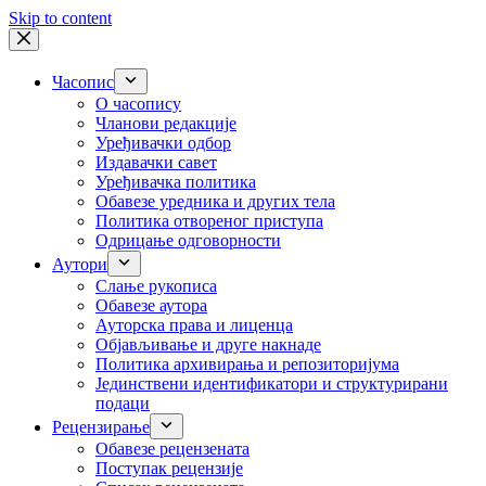
Skip to content
Часопис
О часопису
Чланови редакције
Уређивачки одбор
Издавачки савет
Уређивачка политика
Обавезе уредника и других тела
Пoлитикa oтвoрeнoг приступa
Одрицање одговорности
Аутори
Слање рукописа
Обавезе аутора
Ауторска права и лиценца
Објављивање и друге накнаде
Политика архивирања и репозиторијума
Јединствени идентификатори и структурирани
подаци
Рецензирање
Обавезе рецензената
Поступак рецензије