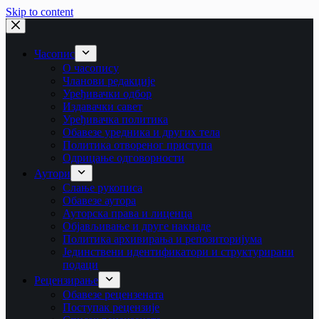
Skip to content
Часопис
О часопису
Чланови редакције
Уређивачки одбор
Издавачки савет
Уређивачка политика
Обавезе уредника и других тела
Пoлитикa oтвoрeнoг приступa
Одрицање одговорности
Аутори
Слање рукописа
Обавезе аутора
Ауторска права и лиценца
Објављивање и друге накнаде
Политика архивирања и репозиторијума
Јединствени идентификатори и структурирани
подаци
Рецензирање
Обавезе рецензената
Поступак рецензије