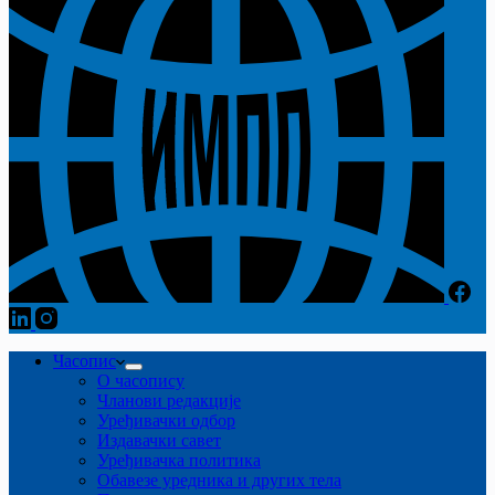
Часопис
О часопису
Чланови редакције
Уређивачки одбор
Издавачки савет
Уређивачка политика
Обавезе уредника и других тела