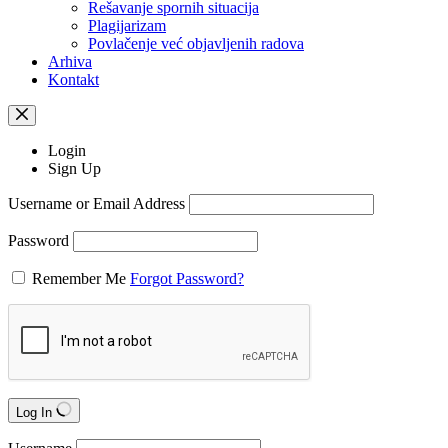
Rešavanje spornih situacija
Plagijarizam
Povlačenje već objavljenih radova
Arhiva
Kontakt
Login
Sign Up
Username or Email Address
Password
Remember Me
Forgot Password?
Log In