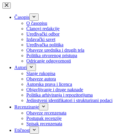
Skip
to
content
Časopis
O časopisu
Članovi redakcije
Uređivački odbor
Izdavački savet
Uređivačka politika
Obaveze urednika i drugih tela
Politika otvorenog pristupa
Odricanje odgovornosti
Autori
Slanje rukopisa
Obaveze autora
Autorska prava i licenca
Objavljivanje i druge naknade
Politika arhiviranja i repozitorijuma
Jedinstveni identifikatori i strukturirani podaci
Recenziranje
Obaveze recenzenata
Postupak recenzije
Spisak recenzenata
Etičnost