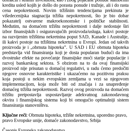
kredita usled kojih je došlo do porasta ponude i tražnje, ali i do rasta
cena nepokretnosti. Novim tržišnim tendencijama prekinuta je
višedecenijska stagnacija tržišta nepokretnosti, što je bio dobar
pokazatelj ostvarene makroekonomske i političke stabilnosti.
Međutim, na domaćem tržištu nepokretnosti i dalje nedostaje širi
izbor finansijskih i osiguravajućih proizvoda/usluga, kakvi postoje
na razvijenim tržištima nekretnina poput SAD, Kanade i Australije,
ili kakvi postoje na tržištima nekretnina u Evropi. Jedan od takvih
proizvoda je i „obrnuta hipoteka”. U SAD i EU obrnuta hipoteka
predstavlja vid finansiranja koji je dosta popularan budući da ima
dvostruke efekte na povećanje finansijske moći starije populacije i
razvoj bankarskog sektora. S obzirom na to da ovaj finansijski
proizvod nije prisutan u domaćoj regulativi, u radu ćemo predočiti
njegove osnovne karakteristike i ukazaćemo na pozitivnu praksu
koja postoji u nekim evropskim zemljama u vezi sa njegovom
implementacijom, koja može biti od značaja i za unapređenje
domaćeg tržišta nepokretnosti. Razvoj ovog proizvoda na domaćem
tržištu pretpostavlja uspostavljanje adekvatnog zakonodavnog
okvira i finansijskog sistema koji bi omogućio optimalniji sistem
finansiranja stanovništva.
Ključne reči
: Obrnuta hipoteka, tržište nekretnina, uporedno pravo,
pravo Evropske unije, domaće zakonodavstvo, Srbija
Časopis Evropsko zakonodavstvo