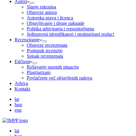
Autori
Slanje rukopisa
Obaveze autora
Autorska prava i licenca
Objavljivanje i druge naknade
Politika arhiviranja i repozitorijuma
Jedinstveni identifikatori i strukturirani podaci
Recenziranje
Obaveze recenzenata
Postupak recenzije
Spisak recenzenata
Etičnost
Rešavanje spornih situacija
Plagijarizam
Povlačenje već objavljenih radova
Arhiva
Kontakt
lat
ћир
eng
lat