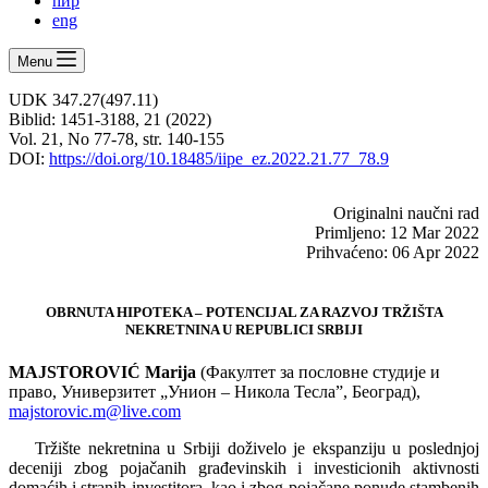
ћир
eng
Menu
UDK 347.27(497.11)
Biblid: 1451-3188, 21 (2022)
Vol. 21, No 77-78, str. 140-155
DOI:
https://doi.org/10.18485/iipe_ez.2022.21.77_78.9
Originalni naučni rad
Primljeno: 12 Mar 2022
Prihvaćeno: 06 Apr 2022
OBRNUTA HIPOTEKA – POTENCIJAL ZA RAZVOJ TRŽIŠTA
NEKRETNINA U REPUBLICI SRBIJI
MAJSTOROVIĆ Marija
(Факултет за пословне студије и
право, Универзитет „Унион – Никола Тесла”, Београд),
majstorovic.m@live.com
Tržište nekretnina u Srbiji doživelo je ekspanziju u poslednjoj
deceniji zbog pojačanih građevinskih i investicionih aktivnosti
domaćih i stranih investitora, kao i zbog pojačane ponude stambenih