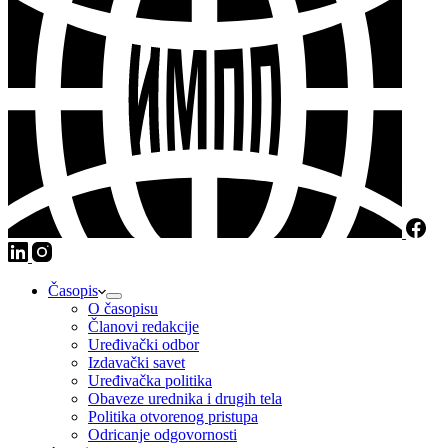
Časopis
O časopisu
Članovi redakcije
Uređivački odbor
Izdavački savet
Uređivačka politika
Obaveze urednika i drugih tela
Politika otvorenog pristupa
Odricanje odgovornosti