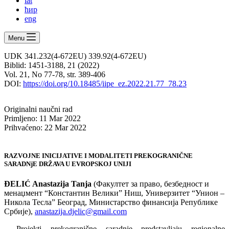
lat
ћир
eng
Menu
UDK 341.232(4-672EU) 339.92(4-672EU)
Biblid: 1451-3188, 21 (2022)
Vol. 21, No 77-78, str. 389-406
DOI:
https://doi.org/10.18485/iipe_ez.2022.21.77_78.23
Originalni naučni rad
Primljeno: 11 Mar 2022
Prihvaćeno: 22 Mar 2022
RAZVOJNE INICIJATIVE I MODALITETI PREKOGRANIČNE
SARADNjE DRŽAVA U EVROPSKOJ UNIJI
ĐELIĆ Anastazija Tanja
(Факултет за право, безбедност и
менаџмент “Константин Велики” Ниш, Универзитет “Унион –
Никола Тесла” Београд, Министарство финансија Републике
Србије),
anastazija.djelic@gmail.com
Projekti prekogranične saradnje predstavljaju regionalne