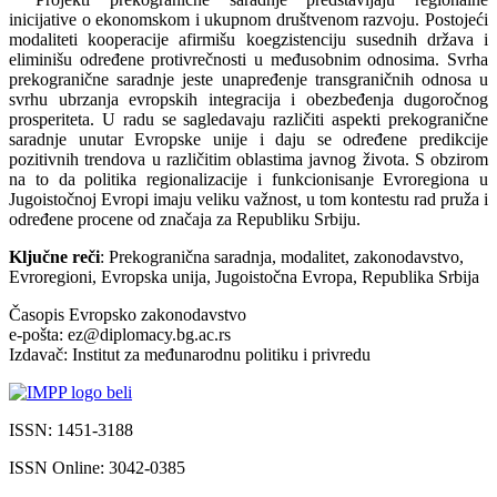
inicijative o ekonomskom i ukupnom društvenom razvoju. Postojeći
modaliteti kooperacije afirmišu koegzistenciju susednih država i
eliminišu određene protivrečnosti u međusobnim odnosima. Svrha
prekogranične saradnje jeste unapređenje transgraničnih odnosa u
svrhu ubrzanja evropskih integracija i obezbeđenja dugoročnog
prosperiteta. U radu se sagledavaju različiti aspekti prekogranične
saradnje unutar Evropske unije i daju se određene predikcije
pozitivnih trendova u različitim oblastima javnog života. S obzirom
na to da politika regionalizacije i funkcionisanje Evroregiona u
Jugoistočnoj Evropi imaju veliku važnost, u tom kontestu rad pruža i
određene procene od značaja za Republiku Srbiju.
Ključne reči
: Prekogranična saradnja, modalitet, zakonodavstvo,
Evroregioni, Evropska unija, Jugoistočna Evropa, Republika Srbija
Časopis Evropsko zakonodavstvo
e-pošta: ez@diplomacy.bg.ac.rs
Izdavač: Institut za međunarodnu politiku i privredu
ISSN: 1451-3188
ISSN Online: 3042-0385