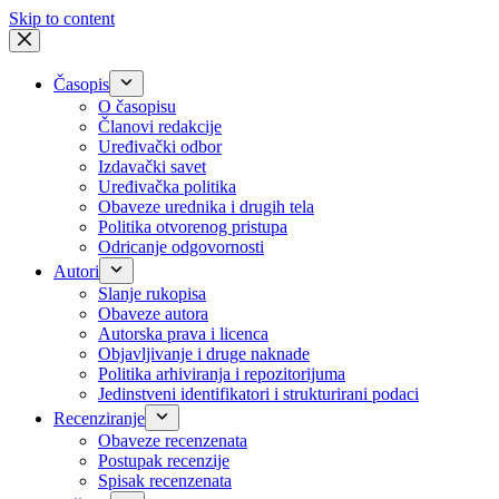
Skip to content
Časopis
O časopisu
Članovi redakcije
Uređivački odbor
Izdavački savet
Uređivačka politika
Obaveze urednika i drugih tela
Politika otvorenog pristupa
Odricanje odgovornosti
Autori
Slanje rukopisa
Obaveze autora
Autorska prava i licenca
Objavljivanje i druge naknade
Politika arhiviranja i repozitorijuma
Jedinstveni identifikatori i strukturirani podaci
Recenziranje
Obaveze recenzenata
Postupak recenzije
Spisak recenzenata