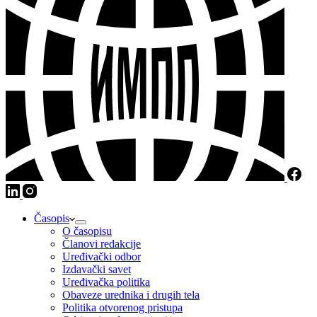
Časopis
O časopisu
Članovi redakcije
Uređivački odbor
Izdavački savet
Uređivačka politika
Obaveze urednika i drugih tela
Politika otvorenog pristupa