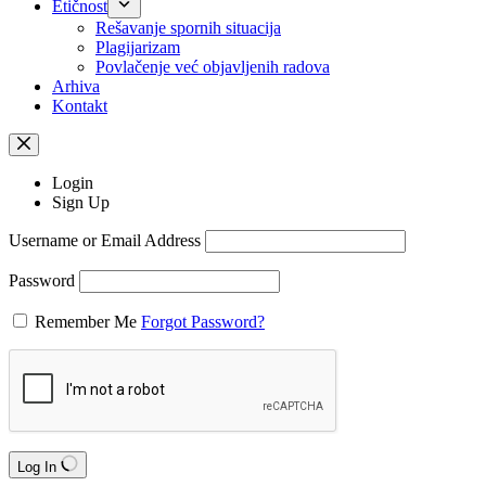
Etičnost
Rešavanje spornih situacija
Plagijarizam
Povlačenje već objavljenih radova
Arhiva
Kontakt
Login
Sign Up
Username or Email Address
Password
Remember Me
Forgot Password?
Log In