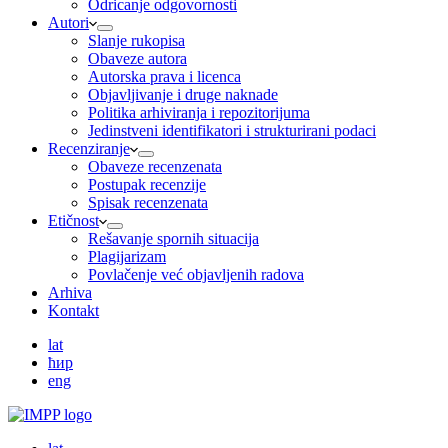
Odricanje odgovornosti
Autori
Slanje rukopisa
Obaveze autora
Autorska prava i licenca
Objavljivanje i druge naknade
Politika arhiviranja i repozitorijuma
Jedinstveni identifikatori i strukturirani podaci
Recenziranje
Obaveze recenzenata
Postupak recenzije
Spisak recenzenata
Etičnost
Rešavanje spornih situacija
Plagijarizam
Povlačenje već objavljenih radova
Arhiva
Kontakt
lat
ћир
eng