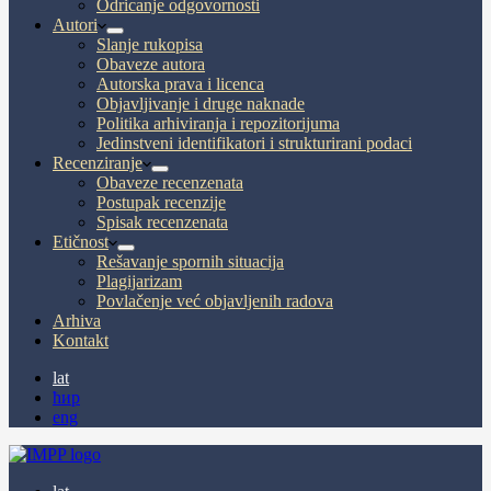
Odricanje odgovornosti
Autori
Slanje rukopisa
Obaveze autora
Autorska prava i licenca
Objavljivanje i druge naknade
Politika arhiviranja i repozitorijuma
Jedinstveni identifikatori i strukturirani podaci
Recenziranje
Obaveze recenzenata
Postupak recenzije
Spisak recenzenata
Etičnost
Rešavanje spornih situacija
Plagijarizam
Povlačenje već objavljenih radova
Arhiva
Kontakt
lat
ћир
eng