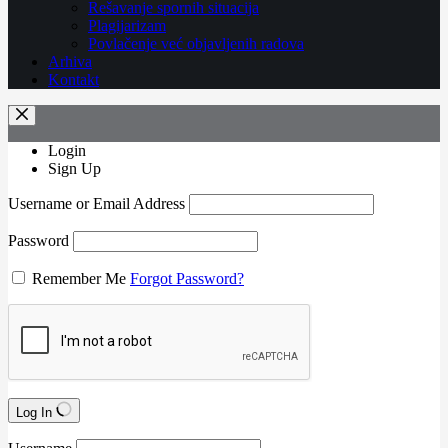
Rešavanje spornih situacija
Plagijarizam
Povlačenje već objavljenih radova
Arhiva
Kontakt
Login
Sign Up
Username or Email Address
Password
Remember Me
Forgot Password?
Log In