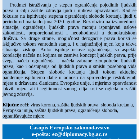
Predmet istraživanja je stepen ograničenja pojedinih ljudskih
prava u cilju zaštite zdravlja ljudi i njihova opravdanost. Rad se
fokusira na ispitivanje stepena ograničenja slobode kretanja ljudi u
periodu od marta do juna 2020. godine. Bez obzira na izvanrednost
situacije, ograničenja ljudskih prava moraju ispunjavati uslove
zakonitosti, proporcionalnosti i neophodnosti u demokratskom
društvu. Sa druge strane, mogućnost derogacije prava koristi se
isključivo tokom vanrednih stanja, i u najnužnijoj mjeri koju takva
situacija iziskuje. Autor ispituje uslove ograničenja, sa aspekta
korelacije načela na kojima se zasniva koncept ljudskih prava, prije
svega načela ograničenja i načela zabrane zloupotrebe ljudskih
prava, kao i odstupanja od ljudskih prava u smislu posebnog vida
ograničenja. Stepen slobode kretanja ljudi tokom aktuelne
pandemije ispitujemo dalje u odnosu na sprovođenje restriktivnih
mjera u državama članicama Evropske unije, i mjerimo opravdanost
takvih mjera ali i legitimnost samog cilja koji se ogleda u zaštiti
javnog zdravlja.
Ključne reči
: virus korona, zaštita ljudskih prava, sloboda kretanja,
Evropska unija, zaštita ljudskih prava, ograničenja sloboda,
ograničavajuće mjere
Časopis Evropsko zakonodavstvo
e-pošta: ez@diplomacy.bg.ac.rs