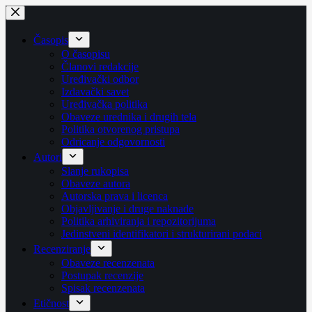
Skip
to
content
Časopis
O časopisu
Članovi redakcije
Uređivački odbor
Izdavački savet
Uređivačka politika
Obaveze urednika i drugih tela
Politika otvorenog pristupa
Odricanje odgovornosti
Autori
Slanje rukopisa
Obaveze autora
Autorska prava i licenca
Objavljivanje i druge naknade
Politika arhiviranja i repozitorijuma
Jedinstveni identifikatori i strukturirani podaci
Recenziranje
Obaveze recenzenata
Postupak recenzije
Spisak recenzenata
Etičnost