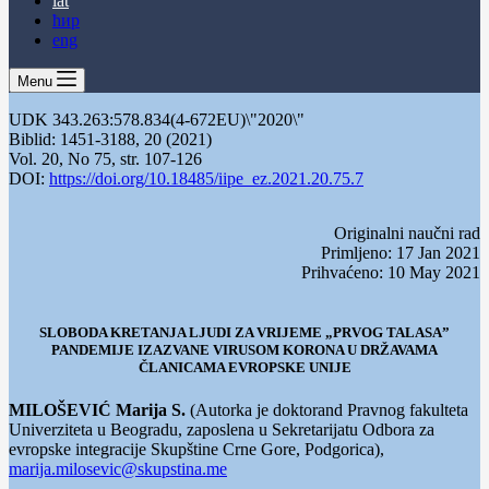
lat
ћир
eng
Menu
UDK 343.263:578.834(4-672EU)\"2020\"
Biblid: 1451-3188, 20 (2021)
Vol. 20, No 75, str. 107-126
DOI:
https://doi.org/10.18485/iipe_ez.2021.20.75.7
Originalni naučni rad
Primljeno: 17 Jan 2021
Prihvaćeno: 10 May 2021
SLOBODA KRETANJA LJUDI ZA VRIJEME „PRVOG TALASA”
PANDEMIJE IZAZVANE VIRUSOM KORONA U DRŽAVAMA
ČLANICAMA EVROPSKE UNIJE
MILOŠEVIĆ Marija S.
(Autorka je doktorand Pravnog fakulteta
Univerziteta u Beogradu, zaposlena u Sekretarijatu Odbora za
evropske integracije Skupštine Crne Gore, Podgorica),
marija.milosevic@skupstina.me