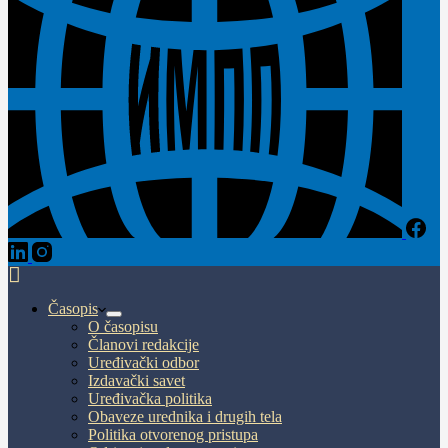
Časopis
O časopisu
Članovi redakcije
Uređivački odbor
Izdavački savet
Uređivačka politika
Obaveze urednika i drugih tela
Politika otvorenog pristupa