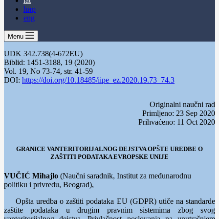
lat
ћир
eng
Menu
UDK 342.738(4-672EU)
Biblid: 1451-3188, 19 (2020)
Vol. 19, No 73-74, str. 41-59
DOI:
https://doi.org/10.18485/iipe_ez.2020.19.73_74.3
Originalni naučni rad
Primljeno: 23 Sep 2020
Prihvaćeno: 11 Oct 2020
GRANICE VANTERITORIJALNOG DEJSTVA OPŠTE UREDBE O
ZAŠTITI PODATAKA EVROPSKE UNIJE
VUČIĆ Mihajlo
(Naučni saradnik, Institut za međunarodnu
politiku i privredu, Beograd),
Opšta uredba o zaštiti podataka EU (GDPR) utiče na standarde
zaštite podataka u drugim pravnim sistemima zbog svog
vanteritorijalnog dejstva. Privlačnost poslovanja na unutrašnjem