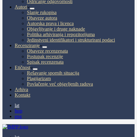
Odricanje odgovornosti
Autori
Slanje rukopisa
Obaveze autora
Autorska prava i licenca
Objavljivanje i druge naknade
Politika arhiviranja i repozitorijuma
Jedinstveni identifikatori i strukturirani podaci
Recenziranje
Obaveze recenzenata
Postupak recenzije
Spisak recenzenata
Etičnost
Rešavanje spornih situacija
Plagijarizam
Povlačenje već objavljenih radova
Arhiva
Kontakt
lat
ћир
eng