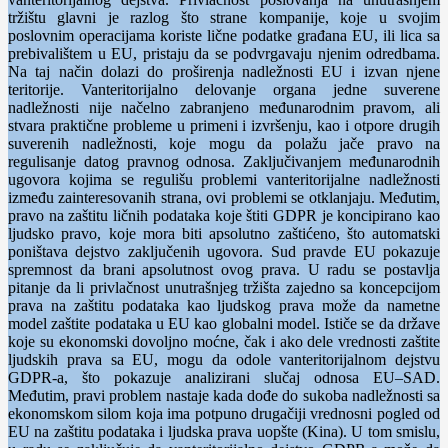
tržištu glavni je razlog što strane kompanije, koje u svojim
poslovnim operacijama koriste lične podatke građana EU, ili lica sa
prebivalištem u EU, pristaju da se podvrgavaju njenim odredbama.
Na taj način dolazi do proširenja nadležnosti EU i izvan njene
teritorije. Vanteritorijalno delovanje organa jedne suverene
nadležnosti nije načelno zabranjeno međunarodnim pravom, ali
stvara praktične probleme u primeni i izvršenju, kao i otpore drugih
suverenih nadležnosti, koje mogu da polažu jače pravo na
regulisanje datog pravnog odnosa. Zaključivanjem međunarodnih
ugovora kojima se regulišu problemi vanteritorijalne nadležnosti
između zainteresovanih strana, ovi problemi se otklanjaju. Međutim,
pravo na zaštitu ličnih podataka koje štiti GDPR je koncipirano kao
ljudsko pravo, koje mora biti apsolutno zaštićeno, što automatski
poništava dejstvo zaključenih ugovora. Sud pravde EU pokazuje
spremnost da brani apsolutnost ovog prava. U radu se postavlja
pitanje da li privlačnost unutrašnjeg tržišta zajedno sa koncepcijom
prava na zaštitu podataka kao ljudskog prava može da nametne
model zaštite podataka u EU kao globalni model. Ističe se da države
koje su ekonomski dovoljno moćne, čak i ako dele vrednosti zaštite
ljudskih prava sa EU, mogu da odole vanteritorijalnom dejstvu
GDPR-a, što pokazuje analizirani slučaj odnosa EU–SAD.
Međutim, pravi problem nastaje kada dođe do sukoba nadležnosti sa
ekonomskom silom koja ima potpuno drugačiji vrednosni pogled od
EU na zaštitu podataka i ljudska prava uopšte (Kina). U tom smislu,