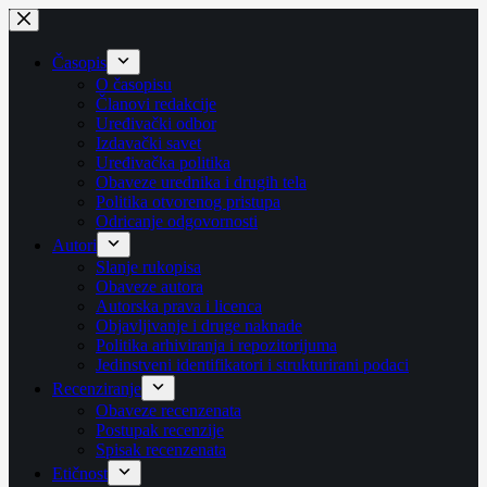
Skip
to
content
Časopis
O časopisu
Članovi redakcije
Uređivački odbor
Izdavački savet
Uređivačka politika
Obaveze urednika i drugih tela
Politika otvorenog pristupa
Odricanje odgovornosti
Autori
Slanje rukopisa
Obaveze autora
Autorska prava i licenca
Objavljivanje i druge naknade
Politika arhiviranja i repozitorijuma
Jedinstveni identifikatori i strukturirani podaci
Recenziranje
Obaveze recenzenata
Postupak recenzije
Spisak recenzenata
Etičnost