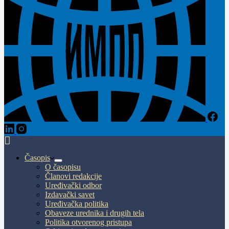
Časopis
O časopisu
Članovi redakcije
Uređivački odbor
Izdavački savet
Uređivačka politika
Obaveze urednika i drugih tela
Politika otvorenog pristupa