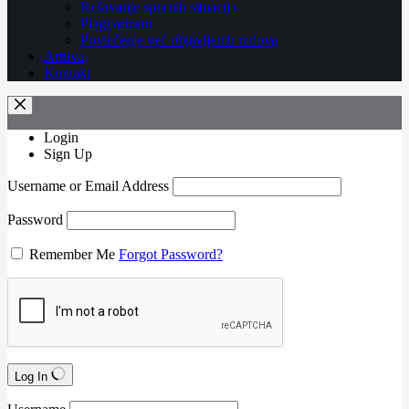
Rešavanje spornih situacija
Plagijarizam
Povlačenje već objavljenih radova
Arhiva
Kontakt
Login
Sign Up
Username or Email Address
Password
Remember Me
Forgot Password?
Log In