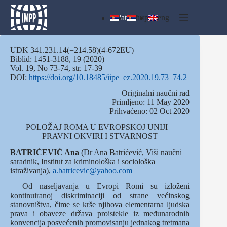
Skip
to
lat
ћир
eng
content
UDK 341.231.14(=214.58)(4-672EU)
Biblid: 1451-3188, 19 (2020)
Vol. 19, No 73-74, str. 17-39
DOI:
https://doi.org/10.18485/iipe_ez.2020.19.73_74.2
Originalni naučni rad
Primljeno: 11 May 2020
Prihvaćeno: 02 Oct 2020
POLOŽAJ ROMA U EVROPSKOJ UNIJI –
PRAVNI OKVIRI I STVARNOST
BATRIĆEVIĆ Ana
(Dr Ana Batrićević, Viši naučni
saradnik, Institut za kriminološka i sociološka
istraživanja),
a.batricevic@yahoo.com
Od naseljavanja u Evropi Romi su izloženi
kontinuiranoj diskriminaciji od strane većinskog
stanovništva, čime se krše njihova elementarna ljudska
prava i obaveze država proistekle iz međunarodnih
konvencija posvećenih promovisanju jednakog tretmana