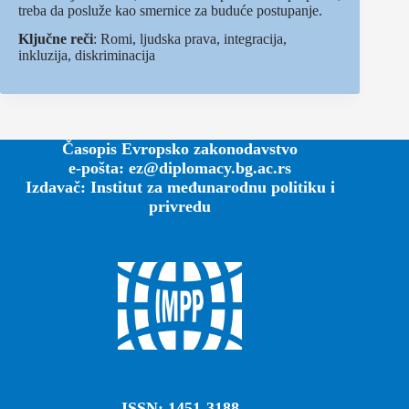
treba da posluže kao smernice za buduće postupanje.
Ključne reči
: Romi, ljudska prava, integracija,
inkluzija, diskriminacija
Časopis Evropsko zakonodavstvo
e-pošta: ez@diplomacy.bg.ac.rs
Izdavač: Institut za međunarodnu politiku i
privredu
ISSN: 1451-3188