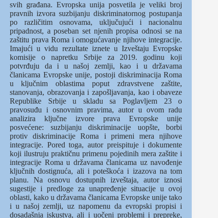
svih građana. Evropska unija posvetila je veliki broj
pravnih izvora suzbijanju diskriminatornog postupanja
po različitim osnovama, uključujući i nacionalnu
pripadnost, a poseban set njenih propisa odnosi se na
zaštitu prava Roma i omogućavanje njihove integracije.
Imajući u vidu rezultate iznete u Izveštaju Evropske
komisije o napretku Srbije za 2019. godinu koji
potvrđuju da i u našoj zemlji, kao i u državama
članicama Evropske unije, postoji diskriminacija Roma
u ključnim oblastima poput zdravstvene zaštite,
stanovanja, obrazovanja i zapošljavanja, kao i obaveze
Republike Srbije u skladu sa Poglavljem 23 o
pravosuđu i osnovnim pravima, autor u ovom radu
analizira ključne izvore prava Evropske unije
posvećene: suzbijanju diskriminacije uopšte, borbi
protiv diskriminacije Roma i primeni mera njihove
integracije. Pored toga, autor preispituje i dokumente
koji ilustruju praktičnu primenu pojedinih mera zaštite i
integracije Roma u državama članicama uz navođenje
ključnih dostignuća, ali i poteškoća i izazova na tom
planu. Na osnovu dostupnih izveštaja, autor iznosi
sugestije i predloge za unapređenje situacije u ovoj
oblasti, kako u državama članicama Evropske unije tako
i u našoj zemlji, uz napomenu da evropski propisi i
dosadašnja iskustva, ali i uočeni problemi i prepreke,