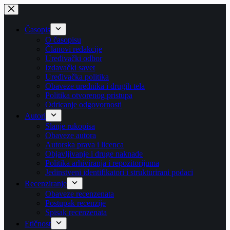
Skip
to
content
Časopis
O časopisu
Članovi redakcije
Uređivački odbor
Izdavački savet
Uređivačka politika
Obaveze urednika i drugih tela
Politika otvorenog pristupa
Odricanje odgovornosti
Autori
Slanje rukopisa
Obaveze autora
Autorska prava i licenca
Objavljivanje i druge naknade
Politika arhiviranja i repozitorijuma
Jedinstveni identifikatori i strukturirani podaci
Recenziranje
Obaveze recenzenata
Postupak recenzije
Spisak recenzenata
Etičnost