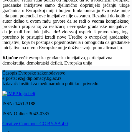
građanske inicijative samo djelimično doprinijelo jačanju uloge
građanina u Evropskoj uniji i boljem funkcionisanju Evropske unije
i da puni potencijal ove inicijative nije ostvaren. Rezultati do kojih je
autor došao u ovom radu govore da se radi o veoma kompleksnoj
proceduri propisanoj za realizaciju evropske građanske inicijative i
da je mali broj inicijativa doživio svoj uspjeh. Upravo zbog toga
potrebno je pristupiti izradi nove Uredbe o evropskoj građanskoj
inicijativi, koja bi postupak pojednostavila i omogućila da građanske
inicijative na nivou Evropske unije dožive svoju punu afirmaciju.
Ključne reči
: evropska građanska inicijativa, participativna
demokratija, demokratski deficit, Evropska unija
Časopis Evropsko zakonodavstvo
e-pošta: ez@diplomacy.bg.ac.rs
Izdavač: Institut za međunarodnu politiku i privredu
ISSN: 1451-3188
ISSN Online: 3042-0385
Creative Commons CC BY-SA 4.0