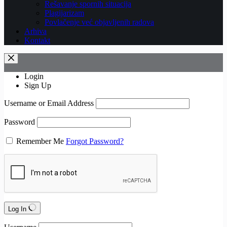
Rešavanje spornih situacija
Plagijarizam
Povlačenje već objavljenih radova
Arhiva
Kontakt
Login
Sign Up
Username or Email Address
Password
Remember Me
Forgot Password?
Log In