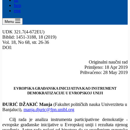
lat
ћир
eng
Menu
UDK 321.7(4-672EU)
Biblid: 1451-3188, 18 (2019)
Vol. 18, No 68, str. 26-36
DOI:
Originalni naučni rad
Primljeno: 18 Apr 2019
Prihvaćeno: 28 May 2019
EVROPSKA GRAĐANSKA INICIJATIVA KAO INSTRUMENT
DEMOKRATIZACIJE U EVROPSKOJ UNIJI
ĐURIĆ DŽAKIĆ Manja
(Fakultet političkih nauka Univerziteta u
Banjaluci),
manja.djuric@fpn.unibl.org
Cilj rada je analiza instrumenta participativne demokratije -
evropske građanske inicijative u Evropskoj uniji i rezultata njenog
uvođenja. Autor rada polazi od hipoteze da se uvođenjem evropske