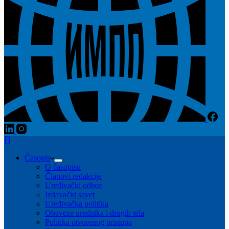
Časopis
O časopisu
Članovi redakcije
Uređivački odbor
Izdavački savet
Uređivačka politika
Obaveze urednika i drugih tela
Politika otvorenog pristupa