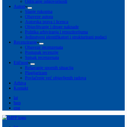
Odricanje odgovornosti
Autori
Slanje rukopisa
Obaveze autora
Autorska prava i licenca
Objavljivanje i druge naknade
Politika arhiviranja i repozitorijuma
Jedinstveni identifikatori i strukturirani podaci
Recenziranje
Obaveze recenzenata
Postupak recenzije
Spisak recenzenata
Etičnost
Rešavanje spornih situacija
Plagijarizam
Povlačenje već objavljenih radova
Arhiva
Kontakt
lat
ћир
eng