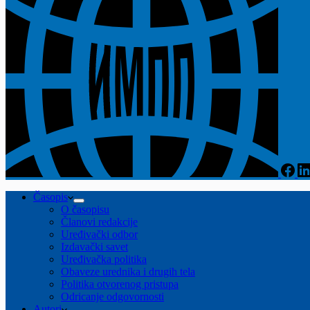
Časopis
O časopisu
Članovi redakcije
Uređivački odbor
Izdavački savet
Uređivačka politika
Obaveze urednika i drugih tela
Politika otvorenog pristupa
Odricanje odgovornosti
Autori