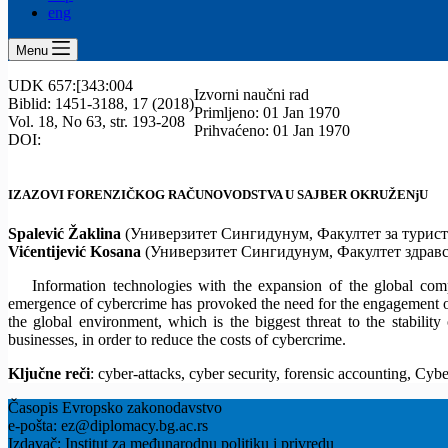
eng
Menu
UDK 657:[343:004
Izvorni naučni rad
Biblid: 1451-3188, 17 (2018)
Primljeno: 01 Jan 1970
Vol. 18, No 63, str. 193-208
Prihvaćeno: 01 Jan 1970
DOI:
IZAZOVI FORENZIČKOG RAČUNOVODSTVA U SAJBER OKRUŽENjU
Spalević Žaklina
(Универзитет Сингидунум, Факултет за турист
Vićentijević
Kosana
(Универзитет Сингидунум, Факултет здравс
Information technologies with the expansion of the global com
emergence of cybercrime has provoked the need for the engagement of sp
the global environment, which is the biggest threat to the stability
businesses, in order to reduce the costs of cybercrime.
Ključne reči
: cyber-attacks, cyber security, forensic accounting, Cy
Časopis Evropsko zakonodavstvo
e-pošta: ez@diplomacy.bg.ac.rs
Izdavač: Institut za međunarodnu politiku i privredu