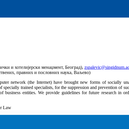
ички и хотелијерски менаџмент, Београд),
zspalevic@singidnum.ac
твених, правних и пословних наука, Ваљево)
puter network (the Internet) have brought new forms of socially un
ecially trained specialists, for the suppression and prevention of such 
 of business entities. We provide guidelines for future research in o
ber Law