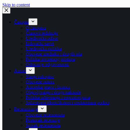
Skip to content
Časopis
O časopisu
Članovi redakcije
Uređivački odbor
Izdavački savet
Uređivačka politika
Obaveze urednika i drugih tela
Politika otvorenog pristupa
Odricanje odgovornosti
Autori
Slanje rukopisa
Obaveze autora
Autorska prava i licenca
Objavljivanje i druge naknade
Politika arhiviranja i repozitorijuma
Jedinstveni identifikatori i strukturirani podaci
Recenziranje
Obaveze recenzenata
Postupak recenzije
Spisak recenzenata