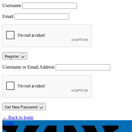
Username
Email
Register
Username or Email Address
Get New Password
← Back to login
Login