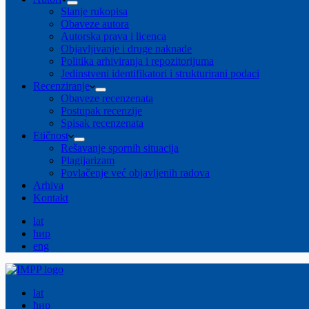
Slanje rukopisa
Obaveze autora
Autorska prava i licenca
Objavljivanje i druge naknade
Politika arhiviranja i repozitorijuma
Jedinstveni identifikatori i strukturirani podaci
Recenziranje
Obaveze recenzenata
Postupak recenzije
Spisak recenzenata
Etičnost
Rešavanje spornih situacija
Plagijarizam
Povlačenje već objavljenih radova
Arhiva
Kontakt
lat
ћир
eng
lat
ћир