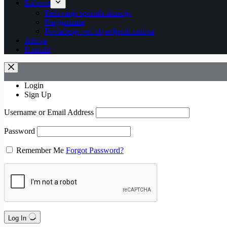
Etičnost
Rešavanje spornih situacija
Plagijarizam
Povlačenje već objavljenih radova
Arhiva
Kontakt
Login
Sign Up
Username or Email Address
Password
Remember Me
Forgot Password?
Log In