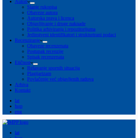
Autori
Slanje rukopisa
Obaveze autora
Autorska prava i licenca
Objavljivanje i druge naknade
Politika arhiviranja i repozitorijuma
Jedinstveni identifikatori i strukturirani podaci
Recenziranje
Obaveze recenzenata
Postupak recenzije
Spisak recenzenata
Etičnost
Rešavanje spornih situacija
Plagijarizam
Povlačenje već objavljenih radova
Arhiva
Kontakt
lat
ћир
eng
lat