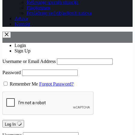
Rešavanje spornih situacija
Plagijarizam
Povlačenje već objavljenih radova
Arhiva
Kontakt
Login
Sign Up
Username or Email Address
Password
Remember Me
Forgot Password?
Log In