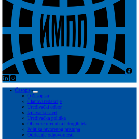
Časopis
O časopisu
Članovi redakcije
Uređivački odbor
Izdavački savet
Uređivačka politika
Obaveze urednika i drugih tela
Politika otvorenog pristupa
Odricanje odgovornosti