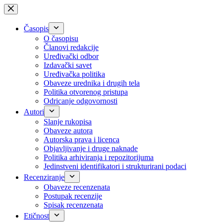
Skip
to
content
Časopis
O časopisu
Članovi redakcije
Uređivački odbor
Izdavački savet
Uređivačka politika
Obaveze urednika i drugih tela
Politika otvorenog pristupa
Odricanje odgovornosti
Autori
Slanje rukopisa
Obaveze autora
Autorska prava i licenca
Objavljivanje i druge naknade
Politika arhiviranja i repozitorijuma
Jedinstveni identifikatori i strukturirani podaci
Recenziranje
Obaveze recenzenata
Postupak recenzije
Spisak recenzenata
Etičnost