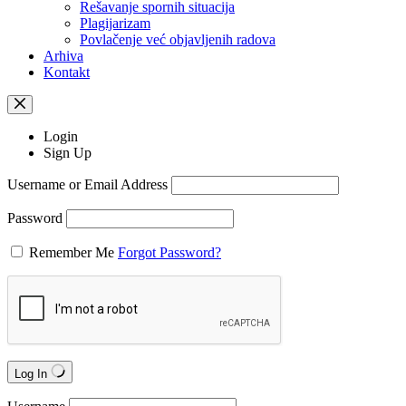
Rešavanje spornih situacija
Plagijarizam
Povlačenje već objavljenih radova
Arhiva
Kontakt
Login
Sign Up
Username or Email Address
Password
Remember Me
Forgot Password?
Log In