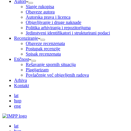
Autori
Slanje rukopisa
Obaveze autora
Autorska prava i licenca
Objavljivanje i druge naknade
Politika arhiviranja i repozitorijuma
Jedinstveni identifikatori i strukturirani podaci
Recenziranje
Obaveze recenzenata
Postupak recenzije
Spisak recenzenata
Etičnost
Rešavanje spornih situacija
Plagijarizam
Povlačenje već objavljenih radova
Arhiva
Kontakt
lat
ћир
eng
lat